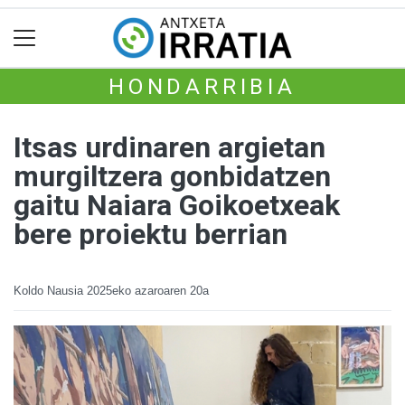
HONDARRIBIA
Itsas urdinaren argietan
murgiltzera gonbidatzen
gaitu Naiara Goikoetxeak
bere proiektu berrian
Koldo Nausia
2025eko azaroaren 20a