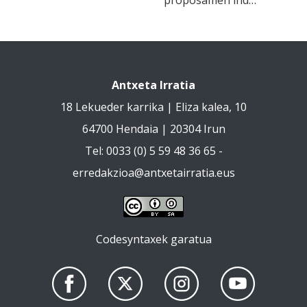
Antxeta Irratia
18 Lekueder karrika | Eliza kalea, 10
64700 Hendaia | 20304 Irun
Tel: 0033 (0) 5 59 48 36 65 -
erredakzioa@antxetairratia.eus
Codesyntaxek garatua