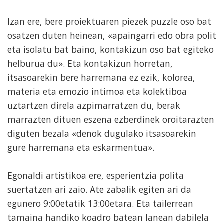
Izan ere, bere proiektuaren piezek puzzle oso bat
osatzen duten heinean, «apaingarri edo obra polit
eta isolatu bat baino, kontakizun oso bat egiteko
helburua du». Eta kontakizun horretan,
itsasoarekin bere harremana ez ezik, kolorea,
materia eta emozio intimoa eta kolektiboa
uztartzen direla azpimarratzen du, berak
marrazten dituen eszena ezberdinek oroitarazten
diguten bezala «denok dugulako itsasoarekin
gure harremana eta eskarmentua».
Egonaldi artistikoa ere, esperientzia polita
suertatzen ari zaio. Ate zabalik egiten ari da
egunero 9:00etatik 13:00etara. Eta tailerrean
tamaina handiko koadro batean lanean dabilela