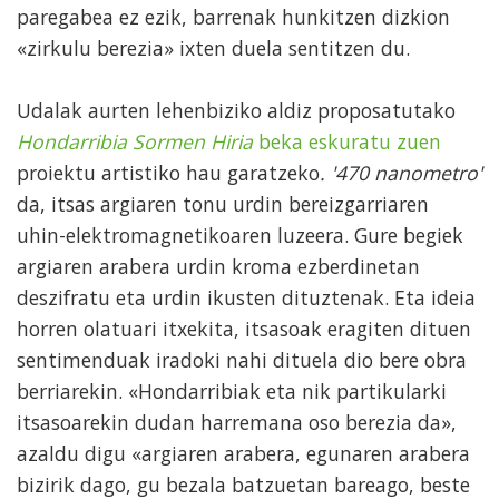
paregabea ez ezik, barrenak hunkitzen dizkion
«zirkulu berezia» ixten duela sentitzen du.
Udalak aurten lehenbiziko aldiz proposatutako
Hondarribia Sormen Hiria
beka eskuratu zuen
proiektu artistiko hau garatzeko
. '470 nanometro'
da, itsas argiaren tonu urdin bereizgarriaren
uhin-elektromagnetikoaren luzeera. Gure begiek
argiaren arabera urdin kroma ezberdinetan
deszifratu eta urdin ikusten dituztenak. Eta ideia
horren olatuari itxekita, itsasoak eragiten dituen
sentimenduak iradoki nahi dituela dio bere obra
berriarekin. «Hondarribiak eta nik partikularki
itsasoarekin dudan harremana oso berezia da»,
azaldu digu «argiaren arabera, egunaren arabera
bizirik dago, gu bezala batzuetan bareago, beste