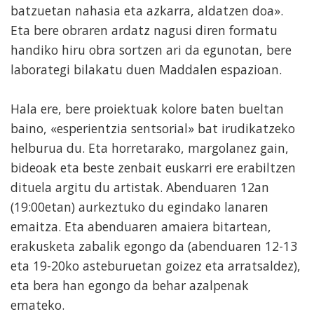
batzuetan nahasia eta azkarra, aldatzen doa».
Eta bere obraren ardatz nagusi diren formatu
handiko hiru obra sortzen ari da egunotan, bere
laborategi bilakatu duen Maddalen espazioan.
Hala ere, bere proiektuak kolore baten bueltan
baino, «esperientzia sentsorial» bat irudikatzeko
helburua du. Eta horretarako, margolanez gain,
bideoak eta beste zenbait euskarri ere erabiltzen
dituela argitu du artistak. Abenduaren 12an
(19:00etan) aurkeztuko du egindako lanaren
emaitza. Eta abenduaren amaiera bitartean,
erakusketa zabalik egongo da (abenduaren 12-13
eta 19-20ko asteburuetan goizez eta arratsaldez),
eta bera han egongo da behar azalpenak
emateko.