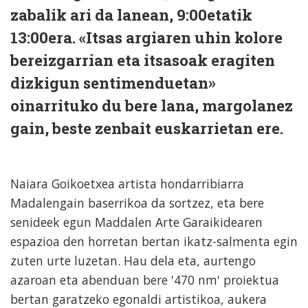
zabalik ari da lanean, 9:00etatik
13:00era. «Itsas argiaren uhin kolore
bereizgarrian eta itsasoak eragiten
dizkigun sentimenduetan»
oinarrituko du bere lana, margolanez
gain, beste zenbait euskarrietan ere.
Naiara Goikoetxea artista hondarribiarra
Madalengain baserrikoa da sortzez, eta bere
senideek egun Maddalen Arte Garaikidearen
espazioa den horretan bertan ikatz-salmenta egin
zuten urte luzetan. Hau dela eta, aurtengo
azaroan eta abenduan bere '470 nm' proiektua
bertan garatzeko egonaldi artistikoa, aukera