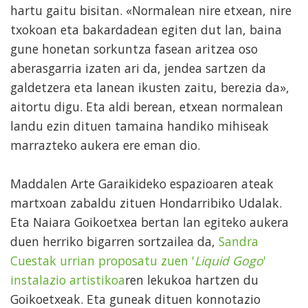
hartu gaitu bisitan. «Normalean nire etxean, nire
txokoan eta bakardadean egiten dut lan, baina
gune honetan sorkuntza fasean aritzea oso
aberasgarria izaten ari da, jendea sartzen da
galdetzera eta lanean ikusten zaitu, berezia da»,
aitortu digu. Eta aldi berean, etxean normalean
landu ezin dituen tamaina handiko mihiseak
marrazteko aukera ere eman dio.
Maddalen Arte Garaikideko espazioaren ateak
martxoan zabaldu zituen Hondarribiko Udalak.
Eta Naiara Goikoetxea bertan lan egiteko aukera
duen herriko bigarren sortzailea da,
Sandra
Cuestak urrian proposatu zuen '
Liquid Gogo
'
instalazio artistikoa
ren lekukoa hartzen du
Goikoetxeak. Eta guneak dituen konnotazio