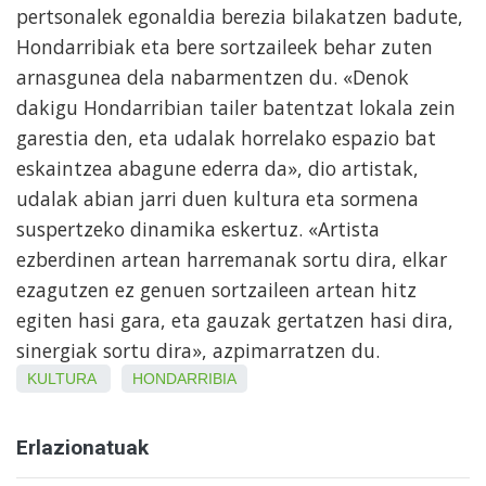
pertsonalek egonaldia berezia bilakatzen badute,
Hondarribiak eta bere sortzaileek behar zuten
arnasgunea dela nabarmentzen du. «Denok
dakigu Hondarribian tailer batentzat lokala zein
garestia den, eta udalak horrelako espazio bat
eskaintzea abagune ederra da», dio artistak,
udalak abian jarri duen kultura eta sormena
suspertzeko dinamika eskertuz. «Artista
ezberdinen artean harremanak sortu dira, elkar
ezagutzen ez genuen sortzaileen artean hitz
egiten hasi gara, eta gauzak gertatzen hasi dira,
sinergiak sortu dira», azpimarratzen du.
KULTURA
HONDARRIBIA
Erlazionatuak