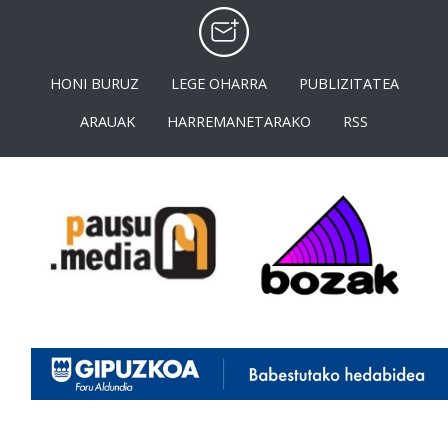
HONI BURUZ
LEGE OHARRA
PUBLIZITATEA
ARAUAK
HARREMANETARAKO
RSS