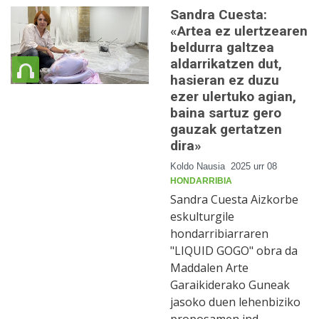
Sandra Cuesta:
«Artea ez ulertzearen
beldurra galtzea
aldarrikatzen dut,
hasieran ez duzu
ezer ulertuko agian,
baina sartuz gero
gauzak gertatzen
dira»
Koldo Nausia
2025 urr 08
HONDARRIBIA
Sandra Cuesta Aizkorbe
eskulturgile
hondarribiarraren
"LIQUID GOGO" obra da
Maddalen Arte
Garaikiderako Guneak
jasoko duen lehenbiziko
proposamen ind…