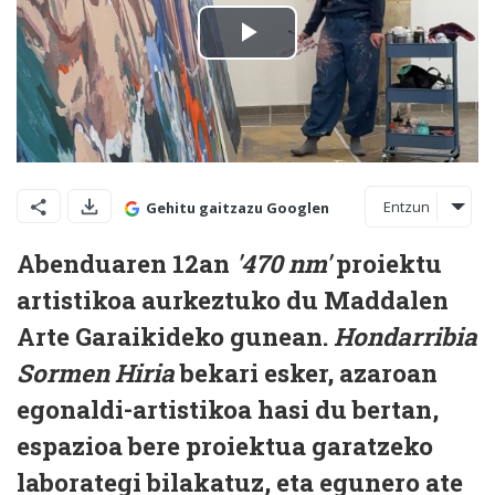
Entzun
Gehitu gaitzazu Googlen
Abenduaren 12an
'470 nm'
proiektu
artistikoa aurkeztuko du Maddalen
Arte Garaikideko gunean.
Hondarribia
Sormen Hiria
bekari esker, azaroan
egonaldi-artistikoa hasi du bertan,
espazioa bere proiektua garatzeko
laborategi bilakatuz, eta egunero ate