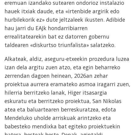
eremuan izandako sutearen ondorioz instalazio
hauek itxiak daude, eta «irtenbide argirik edo
hurbilekorik ez» dute jeltzaleek ikusten. Adibide
hau jarri du EAJk hondarribiarren
errealitatearekin bat ez datorren gobernu
taldearen «diskurtso triunfalista» salatzeko.
Alkateak, aldiz, aseguru-etxeekin prozedura luzea
izan dela argitu zuen atzo, eta egin beharreko
zerrendan dagoen heinean, 2026an zehar
proiektua aurrera eramateko asmoa iragarri zuen,
hilerria berritzeko lanak, Higer itsasargia
eskuratu eta berritzeko proiektua, San Nikolas
atea eta baluartearen berreskuratzea, edota
Mendeluko uholde arriskuak arintzeko eta
babesteko mendixka bat egiteko proiektuekin
batera, besteak beste. Denak, agintaldi