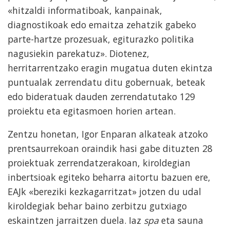
«hitzaldi informatiboak, kanpainak,
diagnostikoak edo emaitza zehatzik gabeko
parte-hartze prozesuak, egiturazko politika
nagusiekin parekatuz». Diotenez,
herritarrentzako eragin mugatua duten ekintza
puntualak zerrendatu ditu gobernuak, beteak
edo bideratuak dauden zerrendatutako 129
proiektu eta egitasmoen horien artean.
Zentzu honetan, Igor Enparan alkateak atzoko
prentsaurrekoan oraindik hasi gabe dituzten 28
proiektuak zerrendatzerakoan, kiroldegian
inbertsioak egiteko beharra aitortu bazuen ere,
EAJk «bereziki kezkagarritzat» jotzen du udal
kiroldegiak behar baino zerbitzu gutxiago
eskaintzen jarraitzen duela. Iaz
spa
eta sauna