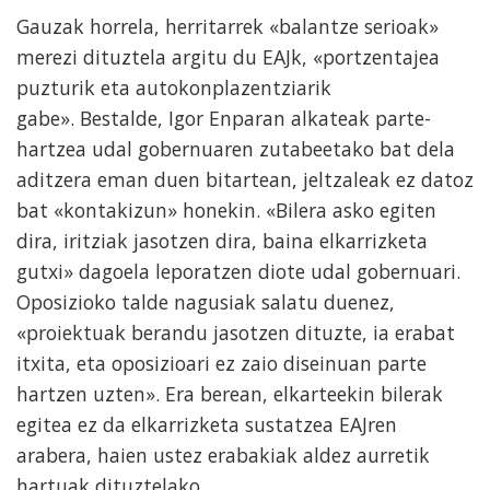
Gauzak horrela, herritarrek «balantze serioak»
merezi dituztela argitu du EAJk, «portzentajea
puzturik eta autokonplazentziarik
gabe». Bestalde, Igor Enparan alkateak parte-
hartzea udal gobernuaren zutabeetako bat dela
aditzera eman duen bitartean, jeltzaleak ez datoz
bat «kontakizun» honekin. «Bilera asko egiten
dira, iritziak jasotzen dira, baina elkarrizketa
gutxi» dagoela leporatzen diote udal gobernuari.
Oposizioko talde nagusiak salatu duenez,
«proiektuak berandu jasotzen dituzte, ia erabat
itxita, eta oposizioari ez zaio diseinuan parte
hartzen uzten». Era berean, elkarteekin bilerak
egitea ez da elkarrizketa sustatzea EAJren
arabera, haien ustez erabakiak aldez aurretik
hartuak dituztelako.