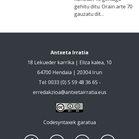
gehitu ditu. Orain arte 70
gauzatu dit…
Antxeta Irratia
18 Lekueder karrika | Eliza kalea, 10
64700 Hendaia | 20304 Irun
Tel: 0033 (0) 5 59 48 36 65 -
erredakzioa@antxetairratia.eus
Codesyntaxek garatua