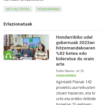
AKTUALITATEA
HONDARRIBIA
Erlazionatuak
Hondarribiko udal
gobernuak 2023an
hitzemandakoaren
%82 betea edo
bideratua du orain
arte
Koldo Nausia
urt 15
HONDARRIBIA
Agintaldi Planak 142
proiektu aurreikusten
zituen hasieran, eta bi
urte eta erdiko ibilbide
honetan 15 gehiago