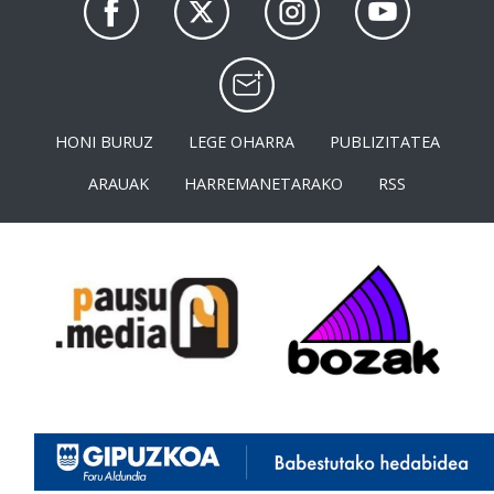
HONI BURUZ
LEGE OHARRA
PUBLIZITATEA
ARAUAK
HARREMANETARAKO
RSS