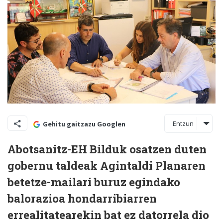
Entzun
Gehitu gaitzazu Googlen
Abotsanitz-EH Bilduk osatzen duten
gobernu taldeak Agintaldi Planaren
betetze-mailari buruz egindako
balorazioa hondarribiarren
errealitatearekin bat ez datorrela dio