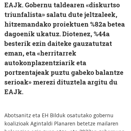
EAJk. Gobernu taldearen «diskurtso
triunfalista» salatu dute jeltzaleek,
hitzemandako proiektuen %82a betea
dagoenik ukatuz. Diotenez, %44a
besterik ezin daiteke gauzatutzat
eman, eta «herritarrek
autokonplazentziarik eta
portzentajeak puztu gabeko balantze
serioak» merezi dituztela argitu du
EAJk.
Abotsanitz eta EH Bilduk osatutako gobernu
koalizioak Agintaldi Planaren betetze mailaren