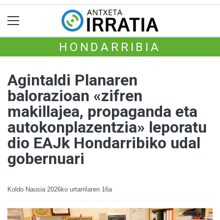
HONDARRIBIA
Agintaldi Planaren
balorazioan «zifren
makillajea, propaganda eta
autokonplazentzia» leporatu
dio EAJk Hondarribiko udal
gobernuari
Koldo Nausia
2026ko urtarrilaren 16a