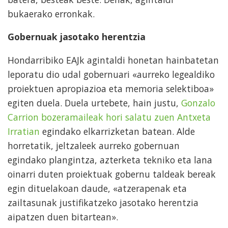
bukaerako erronkak.
Gobernuak jasotako herentzia
Hondarribiko EAJk agintaldi honetan hainbatetan
leporatu dio udal gobernuari «aurreko legealdiko
proiektuen apropiazioa eta memoria selektiboa»
egiten duela. Duela urtebete, hain justu,
Gonzalo
Carrion bozeramaileak hori salatu zuen Antxeta
Irratian
egindako elkarrizketan batean. Alde
horretatik, jeltzaleek aurreko gobernuan
egindako plangintza, azterketa tekniko eta lana
oinarri duten proiektuak gobernu taldeak bereak
egin dituelakoan daude, «atzerapenak eta
zailtasunak justifikatzeko jasotako herentzia
aipatzen duen bitartean».