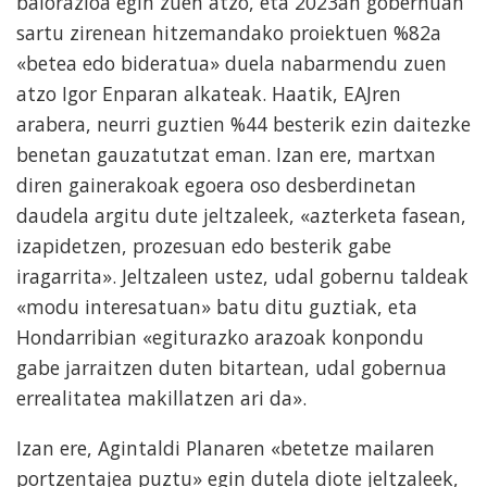
balorazioa egin zuen atzo, eta 2023an gobernuan
sartu zirenean hitzemandako proiektuen %82a
«betea edo bideratua» duela nabarmendu zuen
atzo Igor Enparan alkateak. Haatik, EAJren
arabera, neurri guztien %44 besterik ezin daitezke
benetan gauzatutzat eman. Izan ere, martxan
diren gainerakoak egoera oso desberdinetan
daudela argitu dute jeltzaleek, «azterketa fasean,
izapidetzen, prozesuan edo besterik gabe
iragarrita». Jeltzaleen ustez, udal gobernu taldeak
«modu interesatuan» batu ditu guztiak, eta
Hondarribian «egiturazko arazoak konpondu
gabe jarraitzen duten bitartean, udal gobernua
errealitatea makillatzen ari da».
Izan ere, Agintaldi Planaren «betetze mailaren
portzentajea puztu» egin dutela diote jeltzaleek,