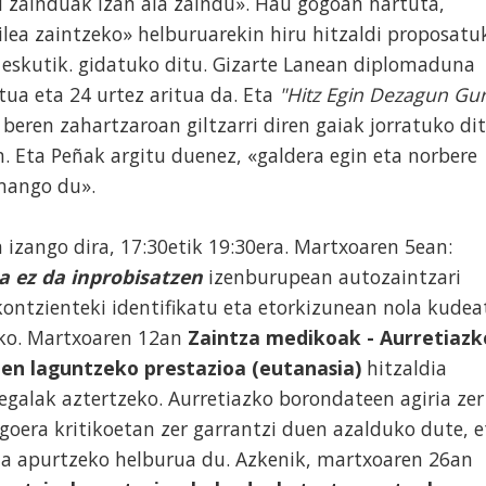
zainduak izan ala zaindu». Hau gogoan hartuta,
lea zaintzeko» helburuarekin hiru hitzaldi proposatu
 eskutik. gidatuko ditu. Gizarte Lanean diplomaduna
tua eta 24 urtez aritua da. Eta
"Hitz Egin Dezagun Gu
 beren zahartzaroan giltzarri diren gaiak jorratuko dit
n. Eta Peñak argitu duenez, «galdera egin eta norbere
emango du».
 izango dira, 17:30etik 19:30era. Martxoaren 5ean:
za ez da inprobisatzen
izenburupean autozaintzari
kontzienteki identifikatu eta etorkizunean nola kudea
eko. Martxoaren 12an
Zaintza medikoak - Aurretiazk
zen laguntzeko prestazioa
(eutanasia)
hitzaldia
legalak aztertzeko. Aurretiazko borondateen agiria zer
egoera kritikoetan zer garrantzi duen azalduko dute, e
una apurtzeko helburua du. Azkenik, martxoaren 26an