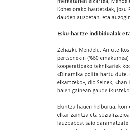
merkatarien elkartea, Mendelu
Kohesiorako hautetsiak, Josu 
dauden auzoetan, eta auzogir
Esku-hartze indibidualak et
Zehazki, Mendelu, Amute-Kost
pertsonekin (%60 emakumea) 
kooperatibako teknikariek ko
«Dinamika polita hartu dute, 
elkartzeko», dio Seinek, «han
haien gainean gaude ikusteko 
Ekintza hauen helburua, komu
elkar zaintza eta sozializazio
lauzpabost saio daramatzate 