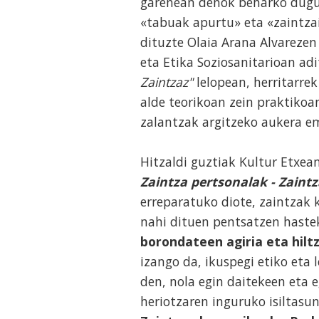
garenean denok beharko dugu 
«tabuak apurtu» eta «zaintzai
dituzte Olaia Arana Alvarezen
eta Etika Soziosanitarioan adi
Zaintzaz"
lelopean, herritarrek
alde teorikoan zein praktikoa
zalantzak argitzeko aukera 
Hitzaldi guztiak Kultur Etxean
Zaintza pertsonalak - Zaint
erreparatuko diote, zaintzak 
nahi dituen pentsatzen hast
borondateen agiria eta hilt
izango da, ikuspegi etiko eta 
den, nola egin daitekeen eta 
heriotzaren inguruko isiltas