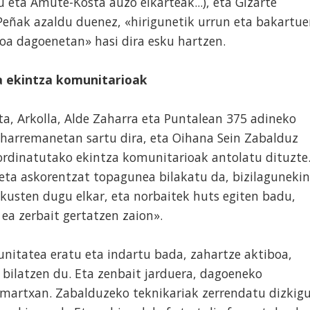
 eta Amute-Kosta auzo elkarteak...), eta Gizarte
Peñak azaldu duenez, «hirigunetik urrun eta bakartu
oa dagoenetan» hasi dira esku hartzen.
a ekintza komunitarioak
a, Arkolla, Alde Zaharra eta Puntalean 375 adineko
harremanetan sartu dira, eta Oihana Sein Zabalduz
ordinatutako ekintza komunitarioak antolatu dituzte
eta askorentzat topagunea bilakatu da, bizilagunekin
 ikusten dugu elkar, eta norbaitek huts egiten badu,
ea zerbait gertatzen zaion».
nitatea eratu eta indartu bada, zahartze aktiboa,
a bilatzen du. Eta zenbait jarduera, dagoeneko
martxan. Zabalduzeko teknikariak zerrendatu dizkig