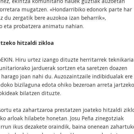
uenez, ekintza komunitario hauek guztiak auzoetan
horretara mugatzen. «Hondarribiko edonork parte har
z du zergatik bere auzokoa izan beharrik»,
ko eta probatzera animatu nahian.
zeko hitzaldi zikloa
EKIN. Hiru urtez izango dituzte herritarrek teknikari
unitariorako jarduerak sortzen eta saretzen doazen
harago joan nahi du. Auzozaintzaile indibidualak ere
ondoko bizilaguna edota ohiko bezeroan arreta jartzek
okideak bilatzen dituzte.
sortu eta zahartzaroa prestatzen joateko hitzaldi zikl
ko arloak hilabete honetan. Josu Peña zinegotziak
rrun ikus dezakete oraindik, baina onenean zahartuk