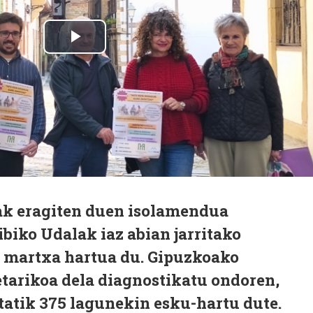
k eragiten duen isolamendua
biko Udalak iaz abian jarritako
martxa hartua du. Gipuzkoako
etarikoa dela diagnostikatu ondoren,
tatik 375 lagunekin esku-hartu dute.