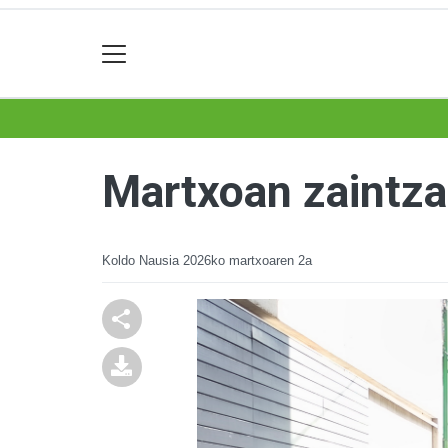
Martxoan zaintza 
Koldo Nausia
2026ko martxoaren 2a