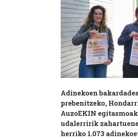
Adinekoen bakardadea
prebenitzeko, Hondarri
AuzoEKIN egitasmoak 
udalerririk zahartuen
herriko 1.073 adinekoe