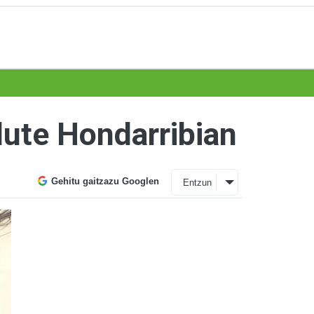
dute Hondarribian
Gehitu gaitzazu Googlen
Entzun