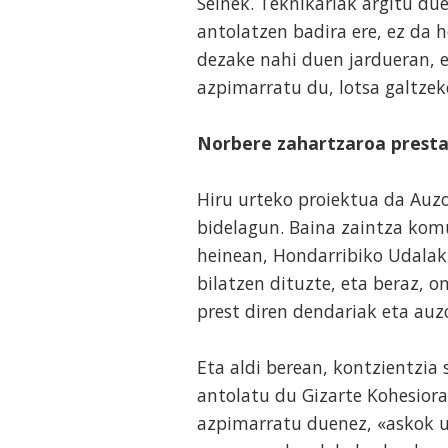
Seinek. Teknikariak argitu d
antolatzen badira ere, ez da 
dezake nahi duen jardueran, e
azpimarratu du, lotsa galtze
Norbere zahartzaroa prestat
Hiru urteko proiektua da Auzo
bidelagun. Baina zaintza kom
heinean, Hondarribiko Udalak 
bilatzen dituzte, eta beraz, 
prest diren dendariak eta auz
Eta aldi berean, kontzientzia 
antolatu du Gizarte Kohesiora
azpimarratu duenez, «askok u