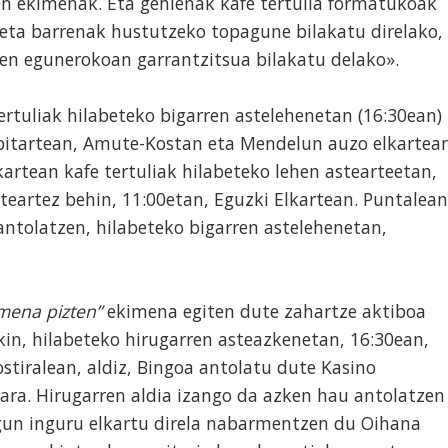
 ekimenak. Eta gehienak kafe tertulia formatukoak
n eta barrenak hustutzeko topagune bilakatu direlako,
ien egunerokoan garrantzitsua bilakatu delako».
ertuliak hilabeteko bigarren astelehenetan (16:30ean)
 bitartean, Amute-Kostan eta Mendelun auzo elkartea
kartean kafe tertuliak hilabeteko lehen astearteetan,
teartez behin, 11:00etan, Eguzki Elkartean. Puntalean
ntolatzen, hilabeteko bigarren astelehenetan,
mena pizten”
ekimena egiten dute zahartze aktiboa
in, hilabeteko hirugarren asteazkenetan, 16:30ean,
stiralean, aldiz, Bingoa antolatu dute Kasino
ara. Hirugarren aldia izango da azken hau antolatzen
agun inguru elkartu direla nabarmentzen du Oihana