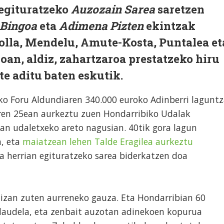
egituratzeko
Auzozain Sarea
saretzen
 Bingoa
eta
Adimena Pizten
ekintzak
kolla, Mendelu, Amute-Kosta, Puntalea et
an, aldiz, zahartzaroa prestatzeko hiru
zte aditu baten eskutik.
o Foru Aldundiaren 340.000 euroko Adinberri lagunt
aren 25ean aurkeztu zuen Hondarribiko Udalak
an udaletxeko areto nagusian. 40tik gora lagun
a, eta
maiatzean lehen Talde Eragilea aurkeztu
a herrian egituratzeko sarea biderkatzen doa
 izan zuten aurreneko gauza. Eta Hondarribian 60
 daudela, eta zenbait auzotan adinekoen kopurua