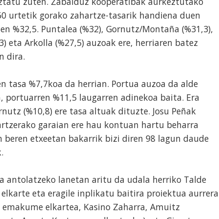
ztatu zuten. Zabalduz kooperatibak aurkeztutako
60 urtetik gorako zahartze-tasarik handiena duen
nen %32,5. Puntalea (%32), Gornutz/Montaña (%31,3),
3) eta Arkolla (%27,5) auzoak ere, herriaren batez
n dira.
en tasa %7,7koa da herrian. Portua auzoa da alde
, portuarren %11,5 laugarren adinekoa baita. Era
rnutz (%10,8) ere tasa altuak dituzte. Josu Peñak
rtzerako garaian ere hau kontuan hartu beharra
n beren etxeetan bakarrik bizi diren 98 lagun daude
.
a antolatzeko lanetan aritu da udala herriko Talde
 elkarte eta eragile inplikatu baitira proiektua aurrera
i emakume elkartea, Kasino Zaharra, Amuitz