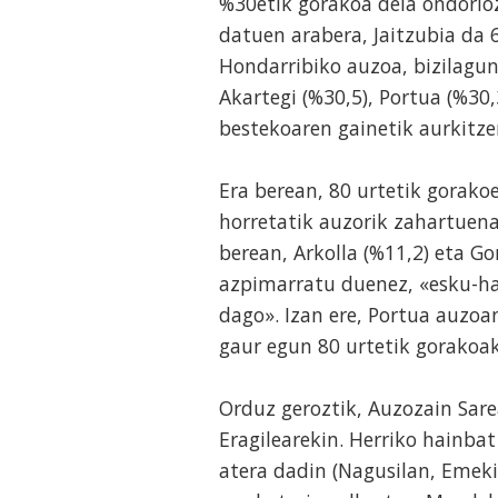
%30etik gorakoa dela ondorio
datuen arabera, Jaitzubia da 
Hondarribiko auzoa, bizilagu
Akartegi (%30,5), Portua (%30,
bestekoaren gainetik aurkitze
Era berean, 80 urtetik gorako
horretatik auzorik zahartuena
berean, Arkolla (%11,2) eta Go
azpimarratu duenez, «esku-ha
dago». Izan ere, Portua auzoa
gaur egun 80 urtetik gorakoak
Orduz geroztik, Auzozain Sare
Eragilearekin. Herriko hainbat
atera dadin (Nagusilan, Emek