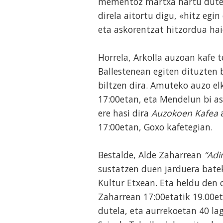
mementoz martxa hartu duten
direla aitortu digu, «hitz egi
eta askorentzat hitzordua ha
Horrela, Arkolla auzoan kafe t
Ballestenean egiten dituzten
biltzen dira. Amuteko auzo el
17:00etan, eta Mendelun bi as
ere hasi dira
Auzokoen Kafea
a
17:00etan, Goxo kafetegian.
Bestalde, Alde Zaharrean
“Adi
sustatzen duen jarduera batek
Kultur Etxean. Eta heldu den o
Zaharrean 17:00etatik 19.00et
dutela, eta aurrekoetan 40 l