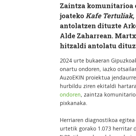
Zaintza komunitarioa 
joateko
Kafe Tertuliak,
antolatzen dituzte Ar
Alde Zaharrean. Martxo
hitzaldi antolatu ditu
2024 urte bukaeran Gipuzkoak
onartu ondoren, iazko otsail
AuzoEKIN proiektua jendaurre
hurbildu ziren ekitaldi hartar
ondoren
, zaintza komunitario
pixkanaka.
Herriaren diagnostikoa egitea
urtetik gorako 1.073 herritar