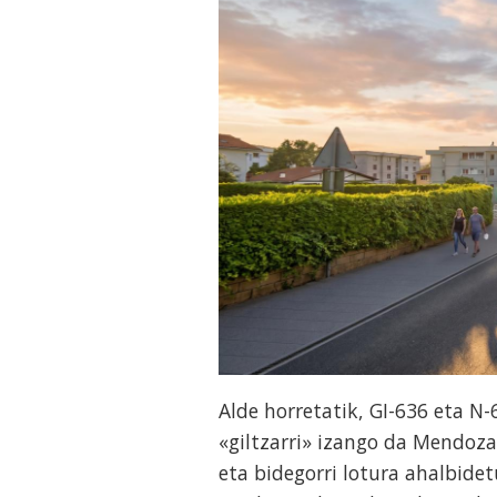
Alde horretatik, GI-636 eta N-
«giltzarri» izango da Mendoz
eta bidegorri lotura ahalbidet