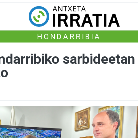
HONDARRIBIA
ndarribiko sarbideetan
ko