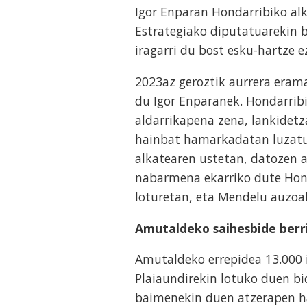
Igor Enparan Hondarribiko alk
Estrategiako diputatuarekin b
iragarri du bost esku-hartze 
2023az geroztik aurrera era
du Igor Enparanek. Hondarribi
aldarrikapena zena, lankidet
hainbat hamarkadatan luzatu d
alkatearen ustetan, datozen a
nabarmena ekarriko dute Honda
loturetan, eta Mendelu auzoak
Amutaldeko saihesbide berr
Amutaldeko errepidea 13.000 
Plaiaundirekin lotuko duen bi
baimenekin duen atzerapen h