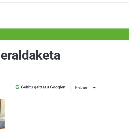
 eraldaketa
Gehitu gaitzazu Googlen
Entzun