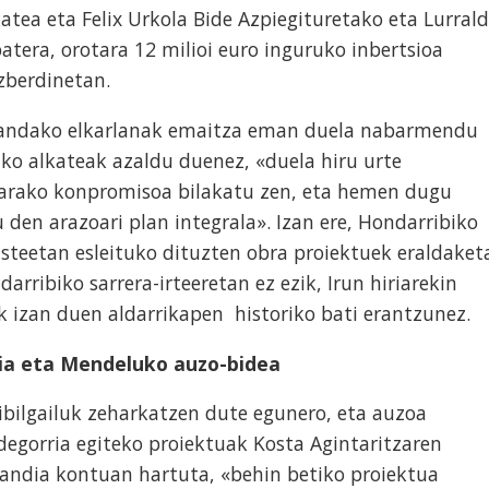
atea eta Felix Urkola Bide Azpiegituretako eta Lurral
atera, orotara 12 milioi euro inguruko inbertsioa
ezberdinetan.
mandako elkarlanak emaitza eman duela nabarmendu
ko alkateak azaldu duenez, «duela hiru urte
zarako konpromisoa bilakatu zen, eta hemen dugu
en arazoari plan integrala». Izan ere, Hondarribiko
steetan esleituko dituzten obra proiektuek eraldaket
rribiko sarrera-irteeretan ez ezik, Irun hiriarekin
 izan duen aldarrikapen historiko bati erantzunez.
ia eta Mendeluko auzo-bidea
ibilgailuk zeharkatzen dute egunero, eta auzoa
degorria egiteko proiektuak Kosta Agintaritzaren
andia kontuan hartuta, «behin betiko proiektua