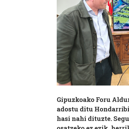
Gipuzkoako Foru Aldun
adostu ditu Hondarrib
hasi nahi dituzte. Seg
osatzeko ez ezik, herr