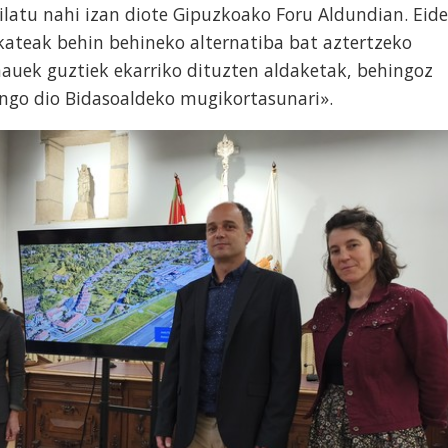
ilatu nahi izan diote Gipuzkoako Foru Aldundian. Eide
ateak behin behineko alternatiba bat aztertzeko
 hauek guztiek ekarriko dituzten aldaketak, behingoz
ingo dio Bidasoaldeko mugikortasunari».