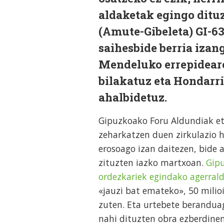
aldaketak egingo dituz
(Amute-Gibeleta) GI-63
saihesbide berria izang
Mendeluko errepideare
bilakatuz eta Hondarri
ahalbidetuz.
Gipuzkoako Foru Aldundiak et
zeharkatzen duen zirkulazio 
erosoago izan daitezen, bide 
zituzten iazko martxoan.
Gipu
ordezkariek egindako agerral
«jauzi bat emateko», 50 mili
zuten. Eta urtebete berandua
nahi dituzten obra ezberdine