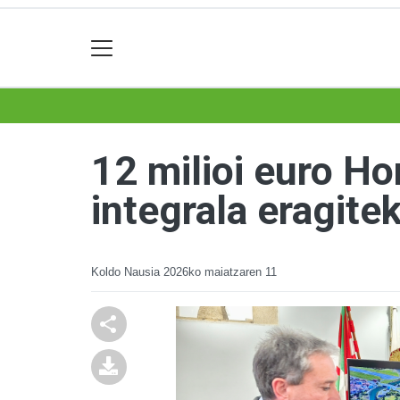
12 milioi euro Ho
integrala eragite
Koldo Nausia
2026ko maiatzaren 11