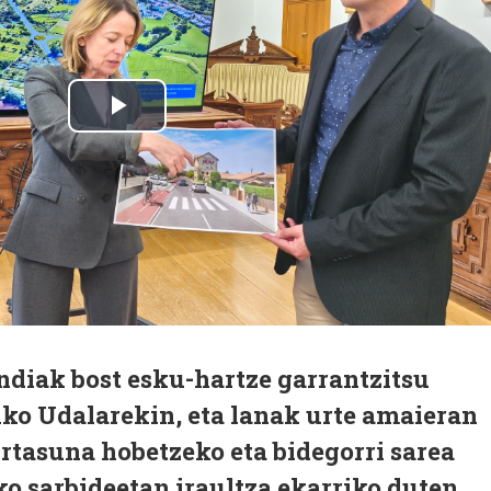
diak bost esku-hartze garrantzitsu
iko Udalarekin, eta lanak urte amaieran
urtasuna hobetzeko eta bidegorri sarea
iko sarbideetan iraultza ekarriko duten