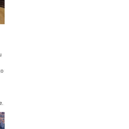
u
ko
e.