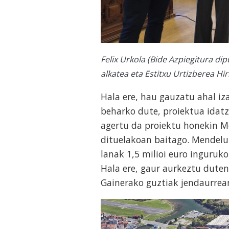
Felix Urkola (Bide Azpiegitura di
alkatea eta Estitxu Urtizberea H
Hala ere, hau gauzatu ahal iz
beharko dute, proiektua idatzi
agertu da proiektu honekin M
dituelakoan baitago. Mendelu
lanak 1,5 milioi euro inguruk
Hala ere, gaur aurkeztu duten
Gainerako guztiak jendaurrean