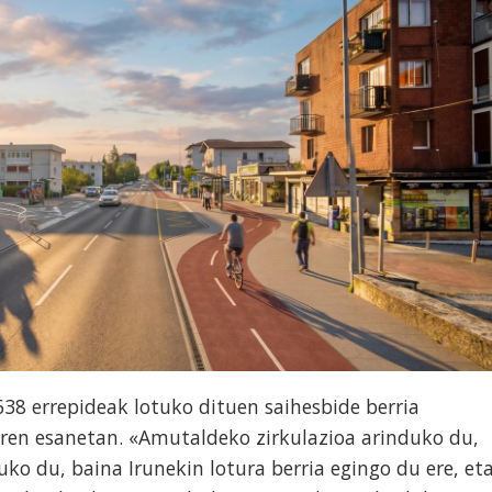
638 errepideak lotuko dituen saihesbide berria
aren esanetan. «Amutaldeko zirkulazioa arinduko du,
uko du, baina Irunekin lotura berria egingo du ere, et