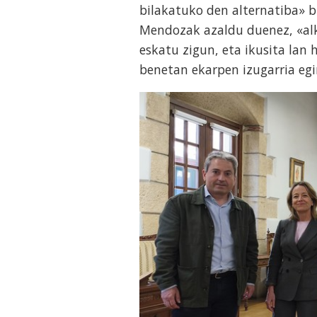
bilakatuko den alternatiba» b
Mendozak azaldu duenez, «alk
eskatu zigun, eta ikusita lan
benetan ekarpen izugarria eg