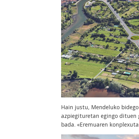
Hain justu, Mendeluko bidego
azpiegituretan egingo dituen 
bada. «Eremuaren konplexutas