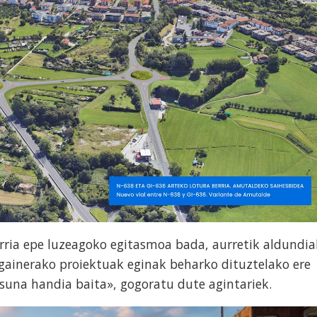
rria epe luzeagoko egitasmoa bada, aurretik aldundia
gainerako proiektuak eginak beharko dituztelako ere
una handia baita», gogoratu dute agintariek.