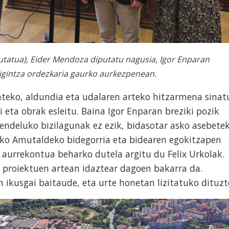
putatua), Eider Mendoza diputatu nagusia, Igor Enparan
irigintza ordezkaria gaurko aurkezpenean.
ateko, aldundia eta udalaren arteko hitzarmena sinat
 eta obrak esleitu. Baina Igor Enparan breziki pozik
endeluko bizilagunak ez ezik, bidasotar asko asebete
ko Amutaldeko bidegorria eta bidearen egokitzapen
o aurrekontua beharko dutela argitu du Felix Urkolak.
 proiektuen artean idaztear dagoen bakarra da.
 ikusgai baitaude, eta urte honetan lizitatuko dituzt