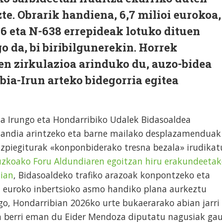
te. Obrarik handiena, 6,7 milioi eurokoa,
6 eta N-638 errepideak lotuko dituen
o da, bi biribilgunerekin. Horrek
n zirkulazioa arinduko du, auzo-bidea
bia-Irun arteko bidegorria egitea
a Irungo eta Hondarribiko Udalek Bidasoaldea
handia arintzeko eta barne mailako desplazamenduak
azpiegiturak «konponbiderako tresna bezala» irudikat
zkoako Foru Aldundiaren egoitzan hiru erakundeeta
dian
, Bidasoaldeko trafiko arazoak konpontzeko eta
oi euroko inbertsioko asmo handiko plana aurkeztu
go, Hondarribian 2026ko urte bukaerarako abian jarri
n berri eman du Eider Mendoza diputatu nagusiak gau