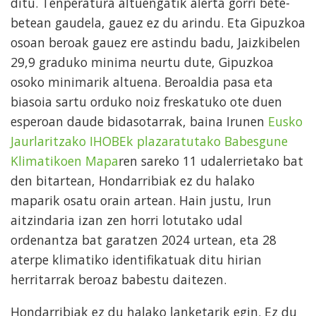
ditu. Tenperatura altuengatik alerta gorri bete-
betean gaudela, gauez ez du arindu. Eta Gipuzkoa
osoan beroak gauez ere astindu badu, Jaizkibelen
29,9 graduko minima neurtu dute, Gipuzkoa
osoko minimarik altuena. Beroaldia pasa eta
biasoia sartu orduko noiz freskatuko ote duen
esperoan daude bidasotarrak, baina Irunen
Eusko
Jaurlaritzako IHOBEk plazaratutako Babesgune
Klimatikoen Mapa
ren sareko 11 udalerrietako bat
den bitartean, Hondarribiak ez du halako
maparik osatu orain artean. Hain justu, Irun
aitzindaria izan zen horri lotutako udal
ordenantza bat garatzen 2024 urtean, eta 28
aterpe klimatiko identifikatuak ditu hirian
herritarrak beroaz babestu daitezen.
Hondarribiak ez du halako lanketarik egin. Ez du