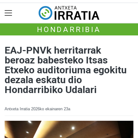
HONDARRIBIA
EAJ-PNVk herritarrak
beroaz babesteko Itsas
Etxeko auditoriuma egokitu
dezala eskatu dio
Hondarribiko Udalari
Antxeta Irratia
2026ko ekainaren 23a