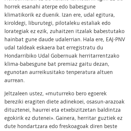
horrek esanahi aterpe edo babesgune
klimatikorik ez duenik. Izan ere, udal egitura,
kiroldegi, liburutegi, pilotaleku estaliak edo
lorategiak ez ezik, zuhaitzen itzalak babestutako
hainbat gune daude udalerrian. Hala ere, EAJ-PNV
udal taldeak eskaera bat erregistratu du
Hondarribiko Udal Gobernuak herritarrentzako
klima-babesgune bat premiaz gaitu dezan,
egunotan aurreikusitako tenperatura altuen
aurrean.
Jeltzaleen ustez, «muturreko bero egoerek
bereziki eragiten diete adinekoei, osasun-arazoak
dituztenei, haurrei eta etxebizitzetan baldintza
egokirik ez dutenei». Gainera, herritar guztiek ez
dute hondartzara edo freskoagoak diren beste