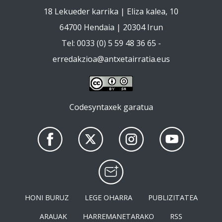
18 Lekueder karrika | Eliza kalea, 10
64700 Hendaia | 20304 Irun
Tel: 0033 (0) 5 59 48 36 65 -
erredakzioa@antxetairratia.eus
Codesyntaxek garatua
HONI BURUZ
LEGE OHARRA
PUBLIZITATEA
ARAUAK
HARREMANETARAKO
RSS