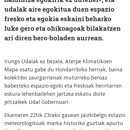
udalak aire egokitua duen espazio
fresko eta egokia eskaini beharko
luke gero eta ohikoagoak bilakatzen
ari diren bero-boladen aurrean.
Irungo Udalak ez bezala, Aterpe Klimatikoen
Mapa osatu gabe du Hondarribiko herriak, baina
kolektibo zaurgarrienak muturreko beroaz
babesteko espazio egoki eta freskoak herritarren
eskura lehenbailehen jartzea eskatu diote
jeltzaleek Udal Gobernuari.
Ekainaren 22tik 23rako gauean Jaizkibelgo estazio
meteorologikoak marka historiko guztiak apurtu