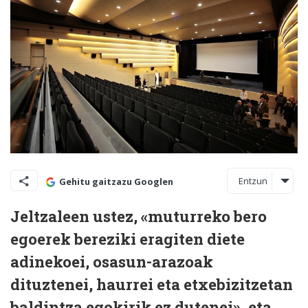
Entzun
Gehitu gaitzazu Googlen
Jeltzaleen ustez, «muturreko bero
egoerek bereziki eragiten diete
adinekoei, osasun-arazoak
dituztenei, haurrei eta etxebizitzetan
baldintza egokirik ez dutenei», eta