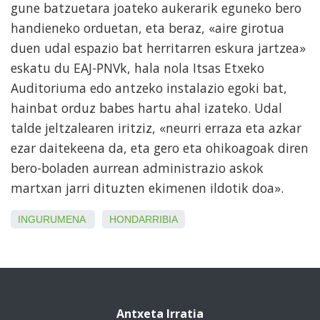
gune batzuetara joateko aukerarik eguneko bero
handieneko orduetan, eta beraz, «aire girotua
duen udal espazio bat herritarren eskura jartzea»
eskatu du EAJ-PNVk, hala nola Itsas Etxeko
Auditoriuma edo antzeko instalazio egoki bat,
hainbat orduz babes hartu ahal izateko. Udal
talde jeltzalearen iritziz, «neurri erraza eta azkar
ezar daitekeena da, eta gero eta ohikoagoak diren
bero-boladen aurrean administrazio askok
martxan jarri dituzten ekimenen ildotik doa».
INGURUMENA
HONDARRIBIA
Antxeta Irratia