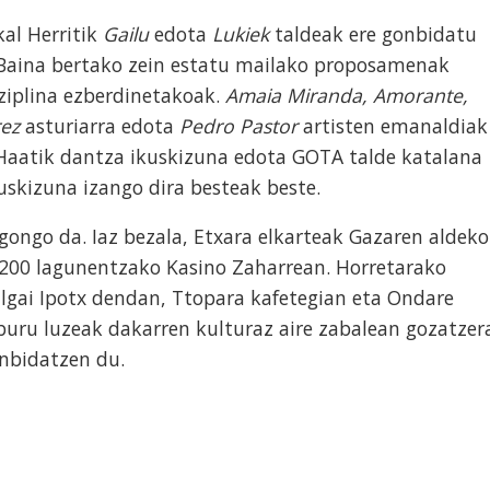
kal Herritik
Gailu
edota
Lukiek
taldeak ere gonbidatu
Baina bertako zein estatu mailako proposamenak
iziplina ezberdinetakoak.
Amaia Miranda,
Amorante,
rez
asturiarra edota
Pedro Pastor
artisten emanaldiak
 Haatik dantza ikuskizuna edota GOTA talde katalana
skizuna izango dira besteak beste.
egongo da. Iaz bezala, Etxara elkarteak Gazaren aldeko
u 200 lagunentzako Kasino Zaharrean. Horretarako
lgai Ipotx dendan, Ttopara kafetegian eta Ondare
uru luzeak dakarren kulturaz aire zabalean gozatzer
onbidatzen du.