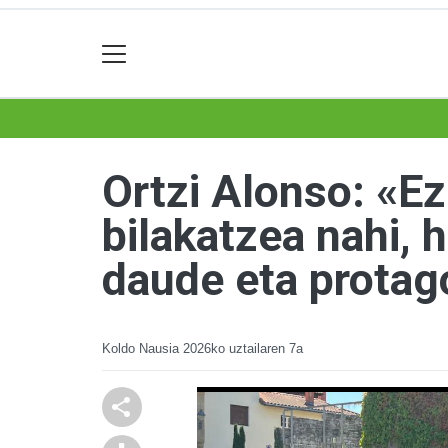
Ortzi Alonso: «Ez
bilakatzea nahi, 
daude eta prota
Koldo Nausia
2026ko uztailaren 7a