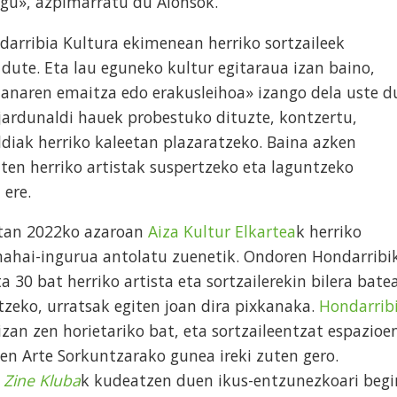
gu», azpimarratu du Alonsok.
darribia Kultura ekimenean herriko sortzaileek
ute. Eta lau eguneko kultur egitaraua izan baino,
lanaren emaitza edo erakusleihoa» izango dela uste d
, jardunaldi hauek probestuko dituzte, kontzertu,
diak herriko kaleetan plazaratzeko. Baina azken
ten herriko artistak suspertzeko eta laguntzeko
 ere.
retan 2022ko azaroan
Aiza Kultur Elkartea
k herriko
mahai-ingurua antolatu zuenetik. Ondoren Hondarribi
 30 bat herriko artista eta sortzailerekin bilera bate
tzeko, urratsak egiten joan dira pixkanaka.
Hondarrib
 izan zen horietariko bat, eta sortzaileentzat espazioe
en Arte Sorkuntzarako gunea ireki zuten gero.
 Zine Kluba
k kudeatzen duen ikus-entzunezkoari begi