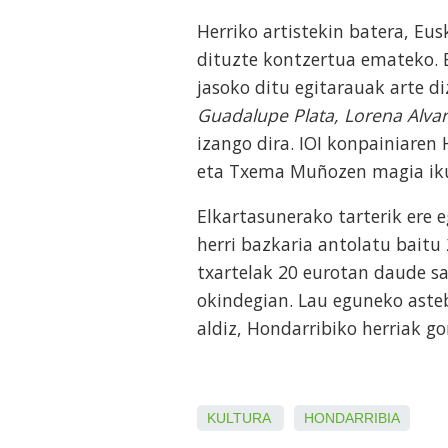
Herriko artistekin batera, Eus
dituzte kontzertua emateko. 
jasoko ditu egitarauak arte d
Guadalupe Plata, Lorena Alva
izango dira. IOI konpainiaren
eta Txema Muñozen magia iku
Elkartasunerako tarterik ere 
herri bazkaria antolatu bait
txartelak 20 eurotan daude sa
okindegian. Lau eguneko asteb
aldiz, Hondarribiko herriak g
KULTURA
HONDARRIBIA