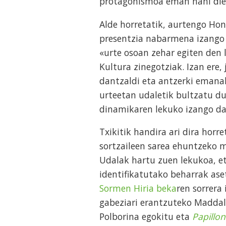
protagonismoa eman nahi die
Alde horretatik, aurtengo Hon
presentzia nabarmena izango d
«urte osoan zehar egiten den 
Kultura zinegotziak. Izan ere
dantzaldi eta antzerki emanal
urteetan udaletik bultzatu du
dinamikaren lekuko izango da
Txikitik handira ari dira hor
sortzaileen sarea ehuntzeko 
Udalak hartu zuen lekukoa, eta
identifikatutako beharrak ase
Sormen Hiria beka
ren sorrera
gabeziari erantzuteko Maddal
Polborina egokitu eta
Papillon