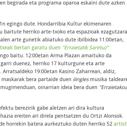
ren begirada eta programa oparoa eskaini dute azken
11n egingo dute. Hondarribia Kultur ekimenaren
tu baitute herriko arte-txoko eta espazioak ezagutzar
len arte gunetik abiatuko dute ibilbidea 11:00etan,
retxeak bertan garatu duen
"Erraietatik Saretuz"
ngo baitu. 12:00etan Arma Plazan amaituko da
ragarri duenez, herriko 17 kulturgune eta arte
e. Arratsaldeko 19:00etan Kasino Zaharrean, aldiz,
ei maskarak bera partaide duen
iiingles
musika taldear
e mugimenduan, oinarrian ideia bera duen
"Erraietako
fektu berezirik gabe aletzen ari dira kultura
azia ereiten ari direla pentsatzen du Ortzi Alonsok.
bide horrekin batera aurkeztuko duten herriko 52
artis