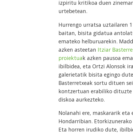
izpiritu kritikoa duen zinema
urtebetean.
Hurrengo urratsa uztailaren 
baitan, bisita gidatua antola
emateko helburuarekin. Madda
azken asteetan
Itziar Baster
proiektua
k azken pausoa ema
ibilbidea, eta Ortzi Alonsok i
galerietatik bisita egingo dut
Basterretxeak sortu dituen s
kontzertuan erabiliko dituzt
diskoa aurkezteko.
Nolanahi ere, maskararik eta e
Hondarribian. Etorkizunerako h
Eta horren irudiko dute, ibil