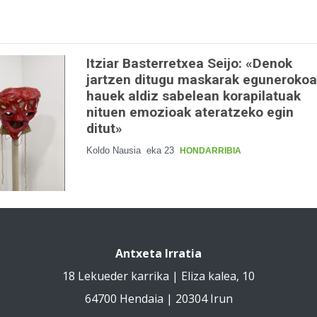
Itziar Basterretxea Seijo: «Denok
jartzen ditugu maskarak egunerokoa
hauek aldiz sabelean korapilatuak
nituen emozioak ateratzeko egin
ditut»
Koldo Nausia
eka 23
HONDARRIBIA
Antxeta Irratia
18 Lekueder karrika | Eliza kalea, 10
64700 Hendaia | 20304 Irun