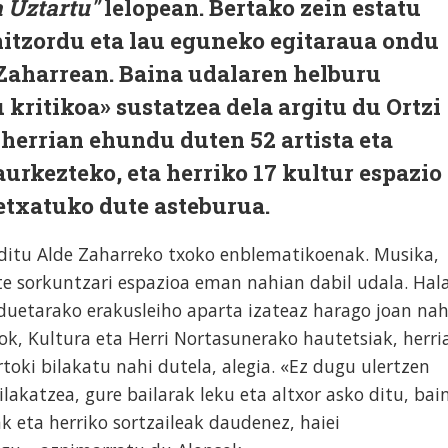
 Uztartu"
lelopean. Bertako zein estatu
hitzordu eta lau eguneko egitaraua ondu
Zaharrean. Baina udalaren helburu
ritikoa» sustatzea dela argitu du Ortzi
 herrian ehundu duten 52 artista eta
aurkezteko, eta herriko 17 kultur espazio
betxatuko dute asteburua.
ditu Alde Zaharreko txoko enblematikoenak. Musika,
te sorkuntzari espazioa eman nahian dabil udala. Hal
rduetarako erakusleiho aparta izateaz harago joan nah
sok, Kultura eta Herri Nortasunerako hautetsiak, herri
oki bilakatu nahi dutela, alegia. «Ez dugu ulertzen
ilakatzea, gure bailarak leku eta altxor asko ditu, bai
ak eta herriko sortzaileak daudenez, haiei