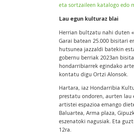
eta sortzaileen katalogo edo
Lau egun kulturaz blai
Herrian bultzatu nahi duten «
Garai batean 25.000 bisitari 
hutsunea jazzaldi batekin est
gobernu berriak 2023an bisita
hondarribiarrek egindako arte
kontatu digu Ortzi Alonsok.
Hartara, iaz Hondarribia Kult
prestatu ondoren, aurten lau 
artistei espazioa emango diet
Baluartea, Arma plaza, Gipuzk
eszenatoki nagusiak. Eta guzt
12ra.