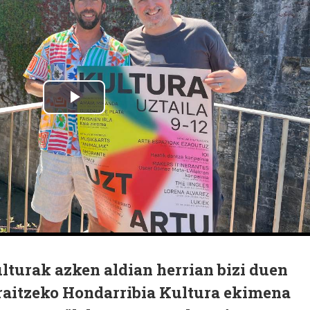
ulturak azken aldian herrian bizi duen
rraitzeko Hondarribia Kultura ekimena