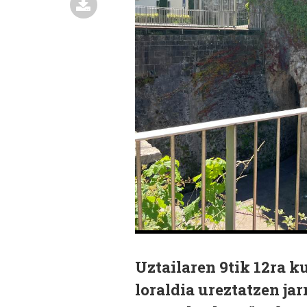
Uztailaren 9tik 12ra k
loraldia ureztatzen ja