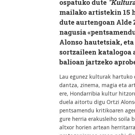
ospatuko dute
"Kultura
mailako artistekin 15 
dute aurtengoan Alde 
nagusia «pentsamendu k
Alonso hautetsiak, eta
sortzaileen katalogoa 
balioan jartzeko apro
Lau egunez kulturak hartuko 
dantza, zinema, magia eta ar
ere, Hondarribia kultur hitzo
duela aitortu digu Ortzi Alon
pentsamendu kritikoaren agert
gure herria erakusleiho soila b
altxor horien artean herritarr