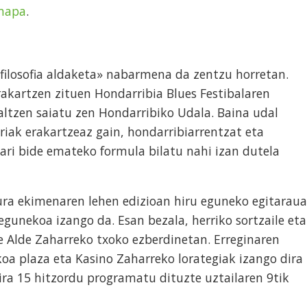
 mapa
.
filosofia aldaketa» nabarmena da zentzu horretan.
erakartzen zituen Hondarribia Blues Festibalaren
altzen saiatu zen Hondarribiko Udala. Baina udal
riak erakartzeaz gain, hondarribiarrentzat eta
ari bide emateko formula bilatu nahi izan dutela
ura ekimenaren lehen edizioan hiru eguneko egitaraua
egunekoa izango da. Esan bezala, herriko sortzaile eta
e Alde Zaharreko txoko ezberdinetan. Erreginaren
oa plaza eta Kasino Zaharreko lorategiak izango dira
ira 15 hitzordu programatu dituzte uztailaren 9tik