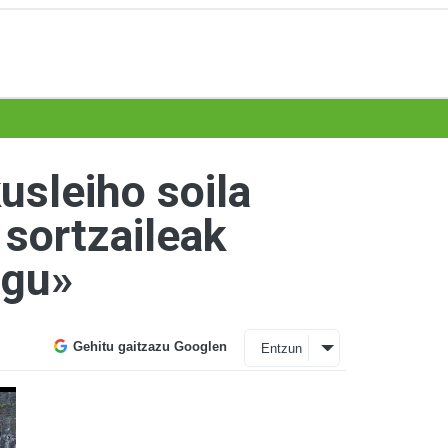
usleiho soila
 sortzaileak
egu»
Gehitu gaitzazu Googlen
Entzun