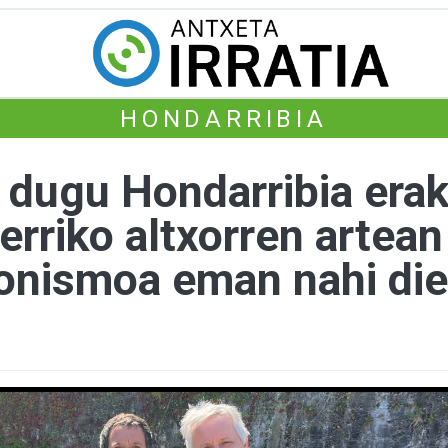
HONDARRIBIA
 dugu Hondarribia erak
herriko altxorren artean
gonismoa eman nahi di