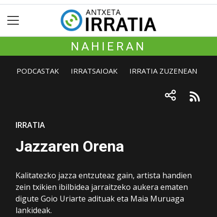
NAHIERAN
PODCASTAK
IRRATSAIOAK
IRRATIA ZUZENEAN
IRRATIA
Jazzaren Orena
Kalitatezko jazza entzuteaz gain, artista handien
zein txikien ibilbidea jarraitzeko aukera ematen
digute Goio Uriarte adituak eta Maia Muruaga
lankideak.