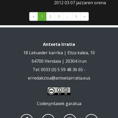
2012 03 07 jazzaren orena
«
1
2
3
...
5
»
Antxeta Irratia
18 Lekueder karrika | Eliza kalea, 10
64700 Hendaia | 20304 Irun
Tel: 0033 (0) 5 59 48 36 65 -
erredakzioa@antxetairratia.eus
Codesyntaxek garatua