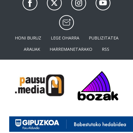
HONI BURUZ
LEGE OHARRA
PUBLIZITATEA
ARAUAK
HARREMANETARAKO
RSS