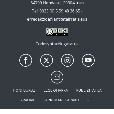
64700 Hendaia | 20304 Irun
Tel: 0033 (0) 5 59 48 36 65 -
erredakzioa@antxetairratia.eus
Codesyntaxek garatua
HONI BURUZ
LEGE OHARRA
PUBLIZITATEA
ARAUAK
HARREMANETARAKO
RSS