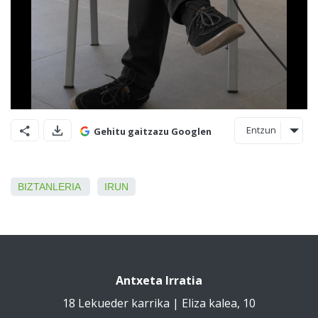
Entzun
Gehitu gaitzazu Googlen
BIZTANLERIA
IRUN
Antxeta Irratia
18 Lekueder karrika | Eliza kalea, 10