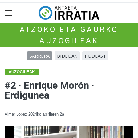
ATZOKO ETA GAURKO
AUZOGILEAK
SARRERA
BIDEOAK
PODCAST
AUZOGILEAK
#2 · Enrique Morón ·
Erdigunea
Aimar Lopez
2024ko apirilaren 2a