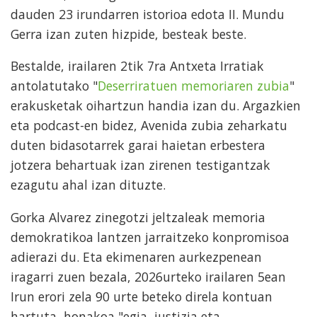
dauden 23 irundarren istorioa edota II. Mundu
Gerra izan zuten hizpide, besteak beste.
Bestalde, irailaren 2tik 7ra Antxeta Irratiak
antolatutako "
Deserriratuen memoriaren zubia
"
erakusketak oihartzun handia izan du. Argazkien
eta podcast-en bidez, Avenida zubia zeharkatu
duten bidasotarrek garai haietan erbestera
jotzera behartuak izan zirenen testigantzak
ezagutu ahal izan dituzte.
Gorka Alvarez zinegotzi jeltzaleak memoria
demokratikoa lantzen jarraitzeko konpromisoa
adierazi du. Eta ekimenaren aurkezpenean
iragarri zuen bezala, 2026urteko irailaren 5ean
Irun erori zela 90 urte beteko direla kontuan
hartuta, honakoa "egia, justizia eta