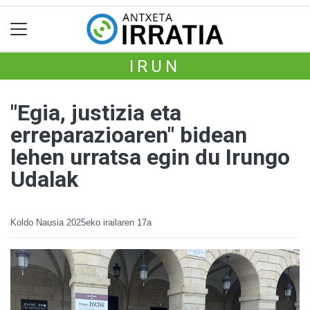
IRUN
"Egia, justizia eta
erreparazioaren" bidean
lehen urratsa egin du Irungo
Udalak
Koldo Nausia
2025eko irailaren 17a