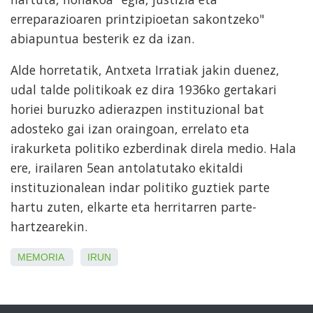
erreparazioaren printzipioetan sakontzeko"
abiapuntua besterik ez da izan.
Alde horretatik, Antxeta Irratiak jakin duenez,
udal talde politikoak ez dira 1936ko gertakari
horiei buruzko adierazpen instituzional bat
adosteko gai izan oraingoan, errelato eta
irakurketa politiko ezberdinak direla medio. Hala
ere, irailaren 5ean antolatutako ekitaldi
instituzionalean indar politiko guztiek parte
hartu zuten, elkarte eta herritarren parte-
hartzearekin.
MEMORIA
IRUN