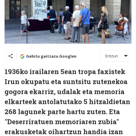
Entzun
Gehitu gaitzazu Googlen
1936ko irailaren 5ean tropa faxistek
Irun okupatu eta suntsitu zutenekoa
gogora ekarriz, udalak eta memoria
elkarteek antolatutako 5 hitzaldietan
268 lagunek parte hartu zuten. Eta
"Deserriratuen memoriaren zubia"
erakusketak oihartzun handia izan