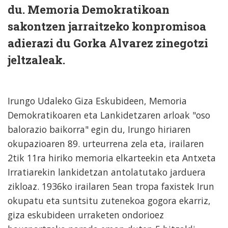
du. Memoria Demokratikoan
sakontzen jarraitzeko konpromisoa
adierazi du Gorka Alvarez zinegotzi
jeltzaleak.
Irungo Udaleko Giza Eskubideen, Memoria
Demokratikoaren eta Lankidetzaren arloak "oso
balorazio baikorra" egin du, Irungo hiriaren
okupazioaren 89. urteurrena zela eta, irailaren
2tik 11ra hiriko memoria elkarteekin eta Antxeta
Irratiarekin lankidetzan antolatutako jarduera
zikloaz. 1936ko irailaren 5ean tropa faxistek Irun
okupatu eta suntsitu zutenekoa gogora ekarriz,
giza eskubideen urraketen ondorioez