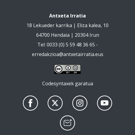
Antxeta Irratia
18 Lekueder karrika | Eliza kalea, 10
64700 Hendaia | 20304 Irun
Tel: 0033 (0) 5 59 48 36 65 -
erredakzioa@antxetairratia.eus
Codesyntaxek garatua