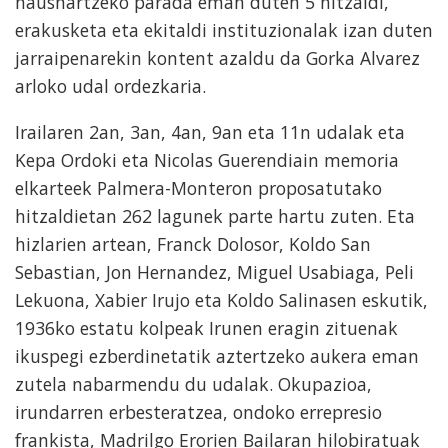
hausnartzeko parada eman duten 5 hitzaldi,
erakusketa eta ekitaldi instituzionalak izan duten
jarraipenarekin kontent azaldu da Gorka Alvarez
arloko udal ordezkaria.
Irailaren 2an, 3an, 4an, 9an eta 11n udalak eta
Kepa Ordoki eta Nicolas Guerendiain memoria
elkarteek Palmera-Monteron proposatutako
hitzaldietan 262 lagunek parte hartu zuten. Eta
hizlarien artean, Franck Dolosor, Koldo San
Sebastian, Jon Hernandez, Miguel Usabiaga, Peli
Lekuona, Xabier Irujo eta Koldo Salinasen eskutik,
1936ko estatu kolpeak Irunen eragin zituenak
ikuspegi ezberdinetatik aztertzeko aukera eman
zutela nabarmendu du udalak. Okupazioa,
irundarren erbesteratzea, ondoko errepresio
frankista, Madrilgo Erorien Bailaran hilobiratuak