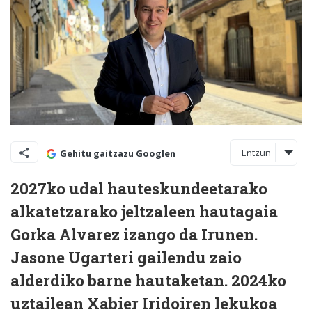
Entzun
Gehitu gaitzazu Googlen
2027ko udal hauteskundeetarako
alkatetzarako jeltzaleen hautagaia
Gorka Alvarez izango da Irunen.
Jasone Ugarteri gailendu zaio
alderdiko barne hautaketan. 2024ko
uztailean Xabier Iridoiren lekukoa