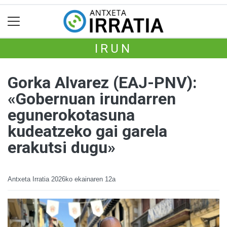
IRUN
Gorka Alvarez (EAJ-PNV):
«Gobernuan irundarren
egunerokotasuna
kudeatzeko gai garela
erakutsi dugu»
Antxeta Irratia
2026ko ekainaren 12a