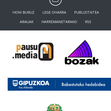
HONI BURUZ
LEGE OHARRA
PUBLIZITATEA
ARAUAK
HARREMANETARAKO
RSS