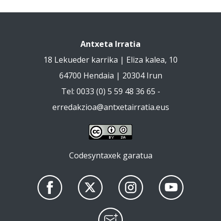
Antxeta Irratia
18 Lekueder karrika | Eliza kalea, 10
64700 Hendaia | 20304 Irun
Tel: 0033 (0) 5 59 48 36 65 -
erredakzioa@antxetairratia.eus
Codesyntaxek garatua