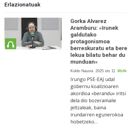
Erlazionatuak
Gorka Alvarez
Aramburu: «Irunek
galdutako
protagonismoa
berreskuratu eta bere
lekua bilatu behar du
munduan»
Koldo Nausia
2025 ots 11
IRUN
Irungo PSE-EAJ udal
gobernu koalizioaren
akordioa «berandu» iritsi
dela dio bozeramaile
jeltzaleak, baina
irundarren egunerokoa
hobetzeko…