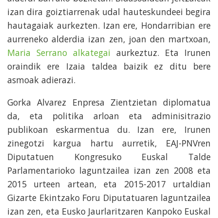
izan dira goiztiarrenak udal hauteskundeei begira
hautagaiak aurkezten. Izan ere, Hondarribian ere
aurreneko alderdia izan zen, joan den martxoan,
Maria Serrano alkategai
aurkeztuz. Eta Irunen
oraindik ere Izaia taldea baizik ez ditu bere
asmoak adierazi.
Gorka Alvarez Enpresa Zientzietan diplomatua
da, eta politika arloan eta adminisitrazio
publikoan eskarmentua du. Izan ere, Irunen
zinegotzi kargua hartu aurretik, EAJ-PNVren
Diputatuen Kongresuko Euskal Talde
Parlamentarioko laguntzailea izan zen 2008 eta
2015 urteen artean, eta 2015-2017 urtaldian
Gizarte Ekintzako Foru Diputatuaren laguntzailea
izan zen, eta Eusko Jaurlaritzaren Kanpoko Euskal