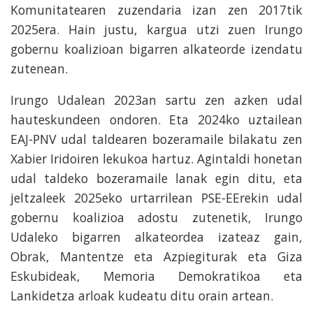
Komunitatearen zuzendaria izan zen 2017tik
2025era. Hain justu, kargua utzi zuen Irungo
gobernu koalizioan bigarren alkateorde izendatu
zutenean.
Irungo Udalean 2023an sartu zen azken udal
hauteskundeen ondoren. Eta 2024ko uztailean
EAJ-PNV udal taldearen bozeramaile bilakatu zen
Xabier Iridoiren lekukoa hartuz. Agintaldi honetan
udal taldeko bozeramaile lanak egin ditu, eta
jeltzaleek 2025eko urtarrilean PSE-EErekin udal
gobernu koalizioa adostu zutenetik, Irungo
Udaleko bigarren alkateordea izateaz gain,
Obrak, Mantentze eta Azpiegiturak eta Giza
Eskubideak, Memoria Demokratikoa eta
Lankidetza arloak kudeatu ditu orain artean.