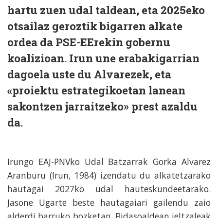
hartu zuen udal taldean, eta 2025eko
otsailaz geroztik bigarren alkate
ordea da PSE-EErekin gobernu
koalizioan. Irun une erabakigarrian
dagoela uste du Alvarezek, eta
«proiektu estrategikoetan lanean
sakontzen jarraitzeko» prest azaldu
da.
Irungo EAJ-PNVko Udal Batzarrak Gorka Alvarez
Aranburu (Irun, 1984) izendatu du alkatetzarako
hautagai 2027ko udal hauteskundeetarako.
Jasone Ugarte beste hautagaiari gailendu zaio
alderdi barruko bozketan. Bidasoaldean jeltzaleak