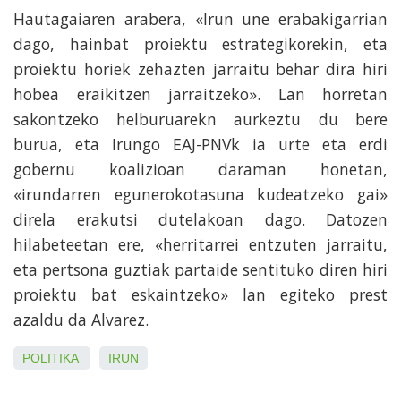
Hautagaiaren arabera, «Irun une erabakigarrian
dago, hainbat proiektu estrategikorekin, eta
proiektu horiek zehazten jarraitu behar dira hiri
hobea eraikitzen jarraitzeko». Lan horretan
sakontzeko helburuarekn aurkeztu du bere
burua, eta Irungo EAJ-PNVk ia urte eta erdi
gobernu koalizioan daraman honetan,
«irundarren egunerokotasuna kudeatzeko gai»
direla erakutsi dutelakoan dago. Datozen
hilabeteetan ere, «herritarrei entzuten jarraitu,
eta pertsona guztiak partaide sentituko diren hiri
proiektu bat eskaintzeko» lan egiteko prest
azaldu da Alvarez.
POLITIKA
IRUN