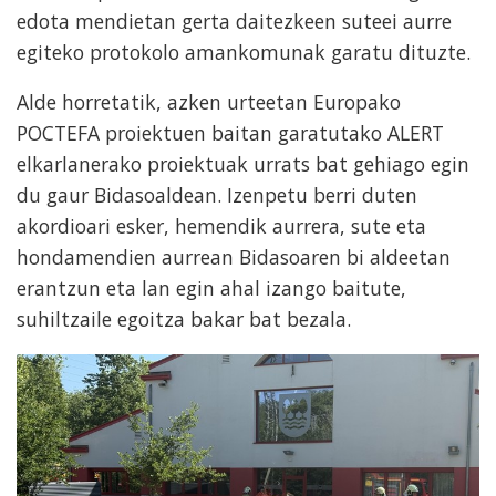
edota mendietan gerta daitezkeen suteei aurre
egiteko protokolo amankomunak garatu dituzte.
Alde horretatik, azken urteetan Europako
POCTEFA proiektuen baitan garatutako ALERT
elkarlanerako proiektuak urrats bat gehiago egin
du gaur Bidasoaldean. Izenpetu berri duten
akordioari esker, hemendik aurrera, sute eta
hondamendien aurrean Bidasoaren bi aldeetan
erantzun eta lan egin ahal izango baitute,
suhiltzaile egoitza bakar bat bezala.