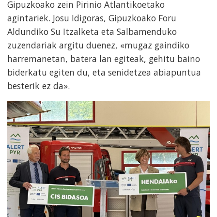
Gipuzkoako zein Pirinio Atlantikoetako
agintariek. Josu Idigoras, Gipuzkoako Foru
Aldundiko Su Itzalketa eta Salbamenduko
zuzendariak argitu duenez, «mugaz gaindiko
harremanetan, batera lan egiteak, gehitu baino
biderkatu egiten du, eta senidetzea abiapuntua
besterik ez da».