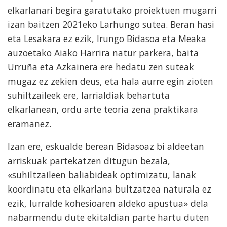
elkarlanari begira garatutako proiektuen mugarri
izan baitzen 2021eko Larhungo sutea. Beran hasi
eta Lesakara ez ezik, Irungo Bidasoa eta Meaka
auzoetako Aiako Harrira natur parkera, baita
Urruña eta Azkainera ere hedatu zen suteak
mugaz ez zekien deus, eta hala aurre egin zioten
suhiltzaileek ere, larrialdiak behartuta
elkarlanean, ordu arte teoria zena praktikara
eramanez.
Izan ere, eskualde berean Bidasoaz bi aldeetan
arriskuak partekatzen ditugun bezala,
«suhiltzaileen baliabideak optimizatu, lanak
koordinatu eta elkarlana bultzatzea naturala ez
ezik, lurralde kohesioaren aldeko apustua» dela
nabarmendu dute ekitaldian parte hartu duten