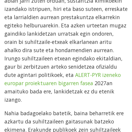
abian jarri zuten orduan, sustantzia kimikoekin
izandako istripuen, hiri eta baso suteen, erreskate
eta larrialdien aurrean prestakuntza elkarrekin
egiteko helburuarekin. Eta azken urteetan mugaz
gaindiko lankidetzan urratsak egin ondoren,
orain bi suhiltzaile-etxeak elkarlanean aritu
ahalko dira sute eta hondamendien aurrean.
Irungo suhiltzaileen etxean egindako ekitaldian,
gaur bi zerbitzuen arteko senidetzea ofizialdu
dute agintari politikoek, eta
ALERT-PYR izeneko
europar proiektuaren bigarren fasea
2027an
amaituko bada ere, lankidetzak ez du etenik
izango.
Nahia badagoelako batetik, baina beharretik ere
azkartu da suhiltzaileen gaitasunak batzeko
ekimena. Erakunde publikoek zein suhiltzaileek