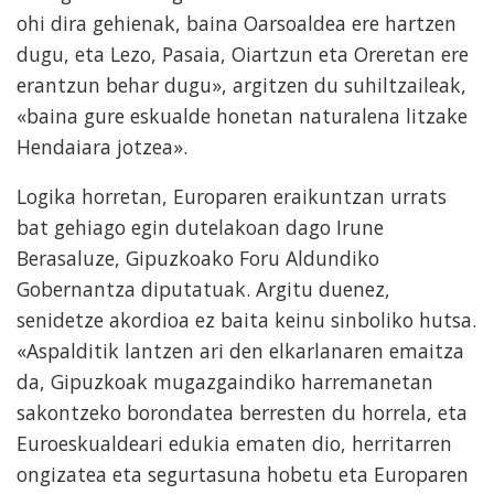
ohi dira gehienak, baina Oarsoaldea ere hartzen
dugu, eta Lezo, Pasaia, Oiartzun eta Oreretan ere
erantzun behar dugu», argitzen du suhiltzaileak,
«baina gure eskualde honetan naturalena litzake
Hendaiara jotzea».
Logika horretan, Europaren eraikuntzan urrats
bat gehiago egin dutelakoan dago Irune
Berasaluze, Gipuzkoako Foru Aldundiko
Gobernantza diputatuak. Argitu duenez,
senidetze akordioa ez baita keinu sinboliko hutsa.
«Aspalditik lantzen ari den elkarlanaren emaitza
da, Gipuzkoak mugazgaindiko harremanetan
sakontzeko borondatea berresten du horrela, eta
Euroeskualdeari edukia ematen dio, herritarren
ongizatea eta segurtasuna hobetu eta Europaren