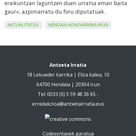
eraikuntzan laguntzen duen urratsa eman baita
gaur», azpimarratu du foru diputatuak.
AKTUALITATEA
HENDAIA
HONDARRIBIA
IRUN
Antxeta Irratia
18 Lekueder karrika | Eliza kalea, 10
64700 Hendaia | 20304 Irun
Tel: 0033 (0) 5 59 48 36 65 -
erredakzioa@antxetairratia.eus
Codesyntaxek garatua