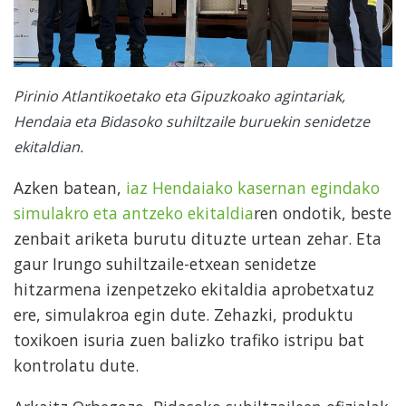
Pirinio Atlantikoetako eta Gipuzkoako agintariak,
Hendaia eta Bidasoko suhiltzaile buruekin senidetze
ekitaldian.
Azken batean,
iaz Hendaiako kasernan egindako
simulakro eta antzeko ekitaldia
ren ondotik, beste
zenbait ariketa burutu dituzte urtean zehar. Eta
gaur Irungo suhiltzaile-etxean senidetze
hitzarmena izenpetzeko ekitaldia aprobetxatuz
ere, simulakroa egin dute. Zehazki, produktu
toxikoen isuria zuen balizko trafiko istripu bat
kontrolatu dute.