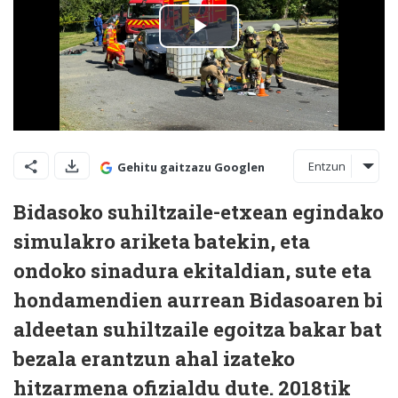
Entzun
Gehitu gaitzazu Googlen
Bidasoko suhiltzaile-etxean egindako
simulakro ariketa batekin, eta
ondoko sinadura ekitaldian, sute eta
hondamendien aurrean Bidasoaren bi
aldeetan suhiltzaile egoitza bakar bat
bezala erantzun ahal izateko
hitzarmena ofizialdu dute. 2018tik