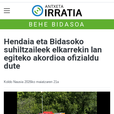
BEHE BIDASOA
Hendaia eta Bidasoko
suhiltzaileek elkarrekin lan
egiteko akordioa ofizialdu
dute
Koldo Nausia
2026ko maiatzaren 21a