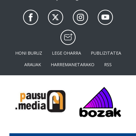
HONI BURUZ
LEGE OHARRA
PUBLIZITATEA
ARAUAK
HARREMANETARAKO
RSS