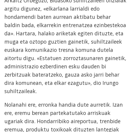
Arkaitz Orbegozo, Bidasoko suhiltzaileen ofizialak
argitu digunez, «elkarlana larrialdi edo
hondamendi baten aurrean aktibatu behar
baldin bada, elkarrekin entrenatzea ezinbestekoa
da». Hartara, halako ariketak egiten dituzte, eta
muga eta oztopo guztien gainetik, suhiltzaileek
euskara komunikazio tresna komuna dutela
aitortu digu. «Estatuen zorroztasunaren gainetik,
administrazio ezberdinen esku dauden bi
zerbitzuak bateratzeko, gauza asko jarri behar
dira komunean, eta elkar ezagutu», dio Irungo
suhiltzaileak.
Nolanahi ere, erronka handia dute aurretik. Izan
ere, eremu berean partekatutako arriskuak
ugariak dira. Hondarribiko aireportua, trenbide
eremua, produktu toxikoak dituzten lantegiak