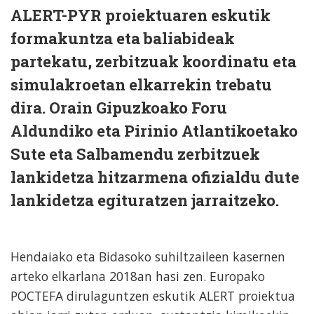
ALERT-PYR proiektuaren eskutik
formakuntza eta baliabideak
partekatu, zerbitzuak koordinatu eta
simulakroetan elkarrekin trebatu
dira. Orain Gipuzkoako Foru
Aldundiko eta Pirinio Atlantikoetako
Sute eta Salbamendu zerbitzuek
lankidetza hitzarmena ofizialdu dute
lankidetza egituratzen jarraitzeko.
Hendaiako eta Bidasoko suhiltzaileen kasernen
arteko elkarlana 2018an hasi zen. Europako
POCTEFA dirulaguntzen eskutik ALERT proiektua