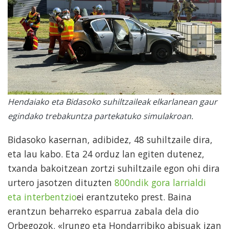
Hendaiako eta Bidasoko suhiltzaileak elkarlanean gaur
egindako trebakuntza partekatuko simulakroan.
Bidasoko kasernan, adibidez, 48 suhiltzaile dira,
eta lau kabo. Eta 24 orduz lan egiten dutenez,
txanda bakoitzean zortzi suhiltzaile egon ohi dira
urtero jasotzen dituzten
800ndik gora larrialdi
eta interbentzio
ei erantzuteko prest. Baina
erantzun beharreko esparrua zabala dela dio
Orbegozok. «Irungo eta Hondarribiko abisuak izan