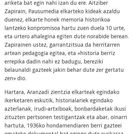
ariketa bat egin nahi izan du ere. Aitziber
Zapirain, Pausumedia elkarteko kideak azaldu
duenez, elkarte honek memoria historikoa
lantzeko konpromisoa hartu zuen duela 10 urte,
eta urtero ahalegina egiten dute norabide berean.
Zapirainen ustez, garrantzitsua da herritarren
artean pedagogia egitea, eta «historia berriz
errepika dadin nahi ez badugu, bereziki
belaunaldi gazteek jakin behar dute zer gertatu
zen» dio.
Hartara, Aranzadi zientzia elkarteak egindako
ikerketaren eskutik, historialariek egindako
azterlanak, irudi-artxiboak, bonbardaketak ikusi
zituzten pertsonen testigantzak eta abar, oinarri
hartuta, 1936ko hondamendiaren berri gazteei
emateko dokumental bat egingo dute euskaraz.