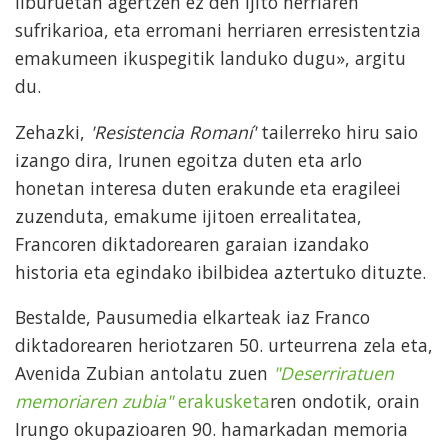
liburuetan agertzen ez den ijito herriaren
sufrikarioa, eta erromani herriaren erresistentzia
emakumeen ikuspegitik landuko dugu», argitu
du.
Zehazki,
'Resistencia Romaní'
tailerreko hiru saio
izango dira, Irunen egoitza duten eta arlo
honetan interesa duten erakunde eta eragileei
zuzenduta, emakume ijitoen errealitatea,
Francoren diktadorearen garaian izandako
historia eta egindako ibilbidea aztertuko dituzte.
Bestalde, Pausumedia elkarteak iaz Franco
diktadorearen heriotzaren 50. urteurrena zela eta,
Avenida Zubian antolatu zuen
"Deserriratuen
memoriaren zubia"
erakusketa
ren ondotik, orain
Irungo okupazioaren 90. hamarkadan memoria