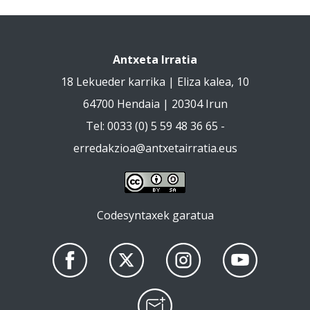
Antxeta Irratia
18 Lekueder karrika | Eliza kalea, 10
64700 Hendaia | 20304 Irun
Tel: 0033 (0) 5 59 48 36 65 -
erredakzioa@antxetairratia.eus
Codesyntaxek garatua