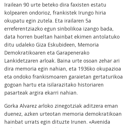
Irailean 90 urte beteko dira faxisten estatu
kolpearen ondorioz, frankistek Irungo hiria
okupatu egin zutela. Eta irailaren 5a
erreferentziazko egun sinbolikoa izango bada,
data horren bueltan hainbat ekimen antolatuko
ditu udaleko Giza Eskubideen, Memoria
Demokratikoaren eta Garapenerako
Lankidetzaren arloak. Baina urte osoan zehar ari
dira memoria egin nahian, eta 1936ko okupazioa
eta ondoko frankismoaren garaietan gertaturikoa
gogoan hartu eta isilarazitako historiaren
pasarteak argira ekarri nahian.
Gorka Alvarez arloko zinegotziak aditzera eman
duenez, azken urteotan memoria demokratikoan
hainbat urrats egin dituzte Irunen. «Avenida