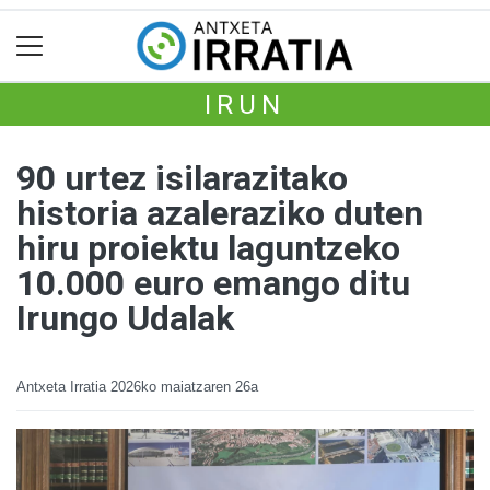
IRUN
90 urtez isilarazitako
historia azaleraziko duten
hiru proiektu laguntzeko
10.000 euro emango ditu
Irungo Udalak
Antxeta Irratia
2026ko maiatzaren 26a