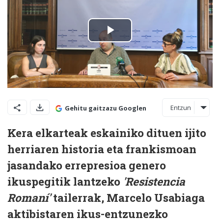
Entzun
Gehitu gaitzazu Googlen
Kera elkarteak eskainiko dituen ijito
herriaren historia eta frankismoan
jasandako errepresioa genero
ikuspegitik lantzeko
'Resistencia
Romaní'
tailerrak, Marcelo Usabiaga
aktibistaren ikus-entzunezko