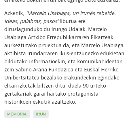
Azkenik
, 'Marcelo Usabiaga, un irunés rebelde.
Ideas, palabras, pasos'
liburua ere
diruzlagunduko du Irungo Udalak. Marcelo
Usabiaga Artxibo Errepublikarraren Elkarteak
aurkeztutako proiektua da, eta Marcelo Usabiaga
aktibista irundarraren ikus-entzunezko edukietan
bildutako informazioekin, eta komunikabideetan
zein Sabino Arana Fundazioa eta Euskal Herriko
Unibertsitatea bezalako erakundeekin egindako
elkarrizketak biltzen ditu, duela 90 urteko
gertakariak garai hartako protagonista
historikoen eskutik azaltzeko.
MEMORIA
IRUN