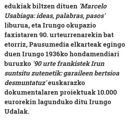
edukiak biltzen dituen
'Marcelo
Usabiaga: ideas, palabras, pasos'
liburua, eta Irungo okupazio
faxistaren 90. urteurrenarekin bat
etorriz, Pausumedia elkarteak egingo
duen Irungo 1936ko hondamendiari
buruzko
'90 urte frankistek Irun
suntsitu zutenetik: garaileen bertsioa
desmuntatuz'
euskarazko
dokumentalaren proiektuak 10.000
eurorekin lagunduko ditu Irungo
Udalak.