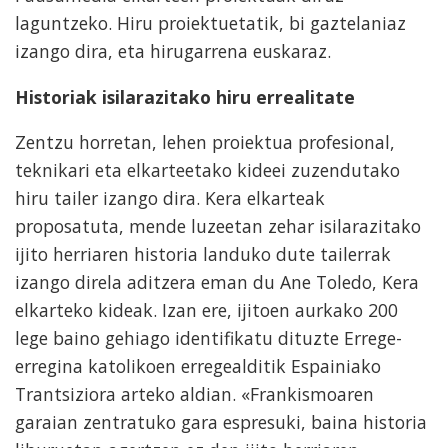
laguntzeko. Hiru proiektuetatik, bi gaztelaniaz
izango dira, eta hirugarrena euskaraz.
Historiak isilarazitako hiru errealitate
Zentzu horretan, lehen proiektua profesional,
teknikari eta elkarteetako kideei zuzendutako
hiru tailer izango dira. Kera elkarteak
proposatuta, mende luzeetan zehar isilarazitako
ijito herriaren historia landuko dute tailerrak
izango direla aditzera eman du Ane Toledo, Kera
elkarteko kideak. Izan ere, ijitoen aurkako 200
lege baino gehiago identifikatu dituzte Errege-
erregina katolikoen erregealditik Espainiako
Trantsiziora arteko aldian. «Frankismoaren
garaian zentratuko gara espresuki, baina historia