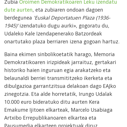
Zubia
Oroimen Demokratikoaren Leku izendatu
dute aurten
, eta zubiaren ondoan dagoen
berdegunea
'Euskal Deportatuen Plaza (1936-
1945)'
izendatuko dugu aurki», gogoratu du,
Udaleko Kale Izendapenerako Batzordeak
onartutako plaza berriaren izena gogoan hartuz.
Baina ekimen sinbolikoetatik harago, Memoria
Demokratikoaren irizpideak jarraituz, gertakari
historiko haien inguruan egia arakatzeko eta
belaunaldi berriei transmititzeko ikerketa eta
dibulgazioa garrantzitsua delakoan dago EAJko
zinegotzia. Eta alde horretatik, Irungo Udalak
10.000 euro bideratuko ditu aurten Kera
Emakume Ijitoen elkarteak, Marcelo Usabiaga
Artxibo Errepublikanoaren elkartea eta
Pausumedia elkarteen proiektuak diruz