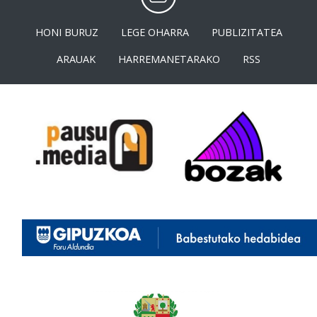
HONI BURUZ
LEGE OHARRA
PUBLIZITATEA
ARAUAK
HARREMANETARAKO
RSS