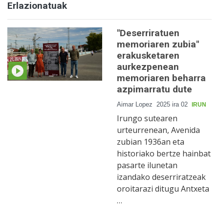
Erlazionatuak
"Deserriratuen
memoriaren zubia"
erakusketaren
aurkezpenean
memoriaren beharra
azpimarratu dute
Aimar Lopez
2025 ira 02
IRUN
Irungo sutearen
urteurrenean, Avenida
zubian 1936an eta
historiako bertze hainbat
pasarte ilunetan
izandako deserriratzeak
oroitarazi ditugu Antxeta
…