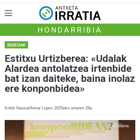
HONDARRIBIA
BIDEOAK
Estitxu Urtizberea: «Udalak
Alardea antolatzea irtenbide
bat izan daiteke, baina inolaz
ere konponbidea»
Koldo Nausia/Aimar Lopez
2025eko urriaren 29a