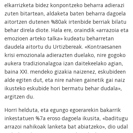
elkarrizketa bidez konpontzeko beharra adierazi
zuten bitartean, aldaketa baten beharra dagoela
aitortzen dutenen %80ak irtenbide berriak bilatu
behar direla diote. Hala ere, oraindik «arrazoia eta
emozioen arteko talka» kudeatu beharretan
daudela aitortu du Urtizbereak. «Kontraesanen
krisi emozionala adierazten duelako, nire gogoko
aukera tradizionalagoa izan daitekeelako agian,
baina XXI. mendeko gizakia naizenez, eskubideen
alde egiten dut, eta nire nahien gainetik gai naiz
ikusteko eskubide hori bermatu behar dudala»,
argitzen du.
Horri helduta, eta egungo egoerarekin bakarrik
inkestatuen %7a eroso dagoela ikusita, «baditugu
arrazoi nahikoak lanketa bat abiatzeko», dio udal