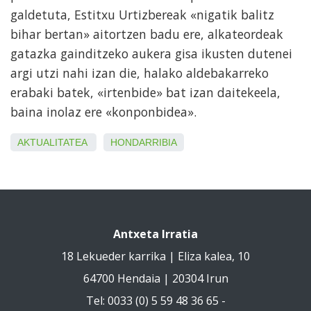
galdetuta, Estitxu Urtizbereak «nigatik balitz
bihar bertan» aitortzen badu ere, alkateordeak
gatazka gainditzeko aukera gisa ikusten dutenei
argi utzi nahi izan die, halako aldebakarreko
erabaki batek, «irtenbide» bat izan daitekeela,
baina inolaz ere «konponbidea».
AKTUALITATEA
HONDARRIBIA
Antxeta Irratia
18 Lekueder karrika | Eliza kalea, 10
64700 Hendaia | 20304 Irun
Tel: 0033 (0) 5 59 48 36 65 -