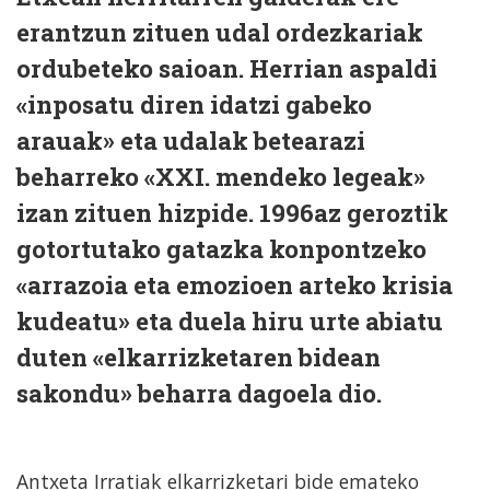
erantzun zituen udal ordezkariak
ordubeteko saioan. Herrian aspaldi
«inposatu diren idatzi gabeko
arauak» eta udalak betearazi
beharreko «XXI. mendeko legeak»
izan zituen hizpide. 1996az geroztik
gotortutako gatazka konpontzeko
«arrazoia eta emozioen arteko krisia
kudeatu» eta duela hiru urte abiatu
duten «elkarrizketaren bidean
sakondu» beharra dagoela dio.
Antxeta Irratiak elkarrizketari bide emateko