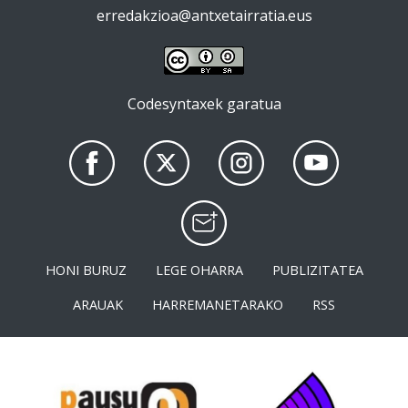
erredakzioa@antxetairratia.eus
Codesyntaxek garatua
HONI BURUZ
LEGE OHARRA
PUBLIZITATEA
ARAUAK
HARREMANETARAKO
RSS