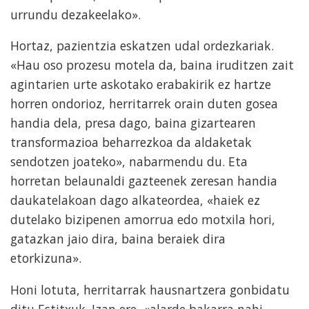
urrundu dezakeelako».
Hortaz, pazientzia eskatzen udal ordezkariak.
«Hau oso prozesu motela da, baina iruditzen zait
agintarien urte askotako erabakirik ez hartze
horren ondorioz, herritarrek orain duten gosea
handia dela, presa dago, baina gizartearen
transformazioa beharrezkoa da aldaketak
sendotzen joateko», nabarmendu du. Eta
horretan belaunaldi gazteenek zeresan handia
daukatelakoan dago alkateordea, «haiek ez
dutelako bizipenen amorrua edo motxila hori,
gatazkan jaio dira, baina beraiek dira
etorkizuna».
Honi lotuta, herritarrak hausnartzera gonbidatu
ditu Estitxuk. Izan ere, «alarde bakarra nahi