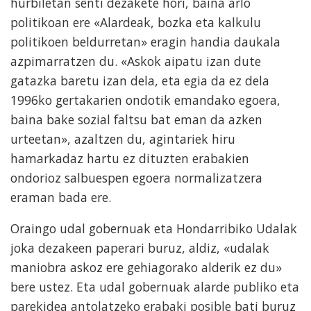
hurbiletan senti dezakete hori, baina arlo
politikoan ere «Alardeak, bozka eta kalkulu
politikoen beldurretan» eragin handia daukala
azpimarratzen du. «Askok aipatu izan dute
gatazka baretu izan dela, eta egia da ez dela
1996ko gertakarien ondotik emandako egoera,
baina bake sozial faltsu bat eman da azken
urteetan», azaltzen du, agintariek hiru
hamarkadaz hartu ez dituzten erabakien
ondorioz salbuespen egoera normalizatzera
eraman bada ere.
Oraingo udal gobernuak eta Hondarribiko Udalak
joka dezakeen paperari buruz, aldiz, «udalak
maniobra askoz ere gehiagorako alderik ez du»
bere ustez. Eta udal gobernuak alarde publiko eta
parekidea antolatzeko erabaki posible bati buruz