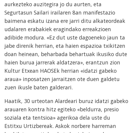
aurkezteko auzitegira jo du aurten, eta
Segurtasun Sailari irailaren 8an manifestazio
baimena eskatu izana ere jarri ditu alkateordeak
udalaren erabakiek eragindako erreakzioen
adibide modura. «Ez dut uste dagoeneko jaun ta
jabe direnik herrian, eta haien espazioa txikitzen
doan heinean, beharbada behartuak ikusiko dute
haien burua jarrerak aldatzera», erantzun zion
Kultur Etxean HAOSEk herrian «idatzi gabeko
araua» inposatzen jarraitzen ote duen galdetu
zuen ikusle baten galderari.
Haatik, 30 urteotan Alardeari buruz idatzi gabeko
arauaren kontra hitz egiteko «beldurra, presio
soziala eta tentsioa» agerikoa dela uste du
Estitxu Urtizbereak. Askok norbere harreman