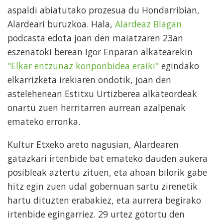
aspaldi abiatutako prozesua du Hondarribian,
Alardeari buruzkoa. Hala,
Alardeaz Blagan
podcasta edota joan den maiatzaren 23an
eszenatoki berean Igor Enparan alkatearekin
"Elkar entzunaz konponbidea eraiki"
egindako
elkarrizketa irekiaren ondotik, joan den
astelehenean Estitxu Urtizberea alkateordeak
onartu zuen herritarren aurrean azalpenak
emateko erronka.
Kultur Etxeko areto nagusian, Alardearen
gatazkari irtenbide bat emateko dauden aukera
posibleak aztertu zituen, eta ahoan bilorik gabe
hitz egin zuen udal gobernuan sartu zirenetik
hartu dituzten erabakiez, eta aurrera begirako
irtenbide egingarriez. 29 urtez gotortu den