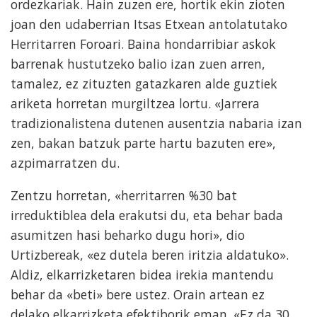
ordezkariak. Hain zuzen ere, hortik ekin zioten
joan den udaberrian Itsas Etxean antolatutako
Herritarren Foroari. Baina hondarribiar askok
barrenak hustutzeko balio izan zuen arren,
tamalez, ez zituzten gatazkaren alde guztiek
ariketa horretan murgiltzea lortu. «Jarrera
tradizionalistena dutenen ausentzia nabaria izan
zen, bakan batzuk parte hartu bazuten ere»,
azpimarratzen du.
Zentzu horretan, «herritarren %30 bat
irreduktiblea dela erakutsi du, eta behar bada
asumitzen hasi beharko dugu hori», dio
Urtizbereak, «ez dutela beren iritzia aldatuko».
Aldiz, elkarrizketaren bidea irekia mantendu
behar da «beti» bere ustez. Orain artean ez
delako elkarrizketa efektiborik eman. «Ez da 30