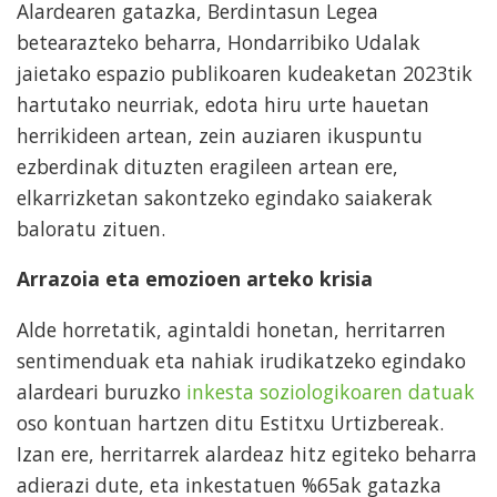
Alardearen gatazka, Berdintasun Legea
betearazteko beharra, Hondarribiko Udalak
jaietako espazio publikoaren kudeaketan 2023tik
hartutako neurriak, edota hiru urte hauetan
herrikideen artean, zein auziaren ikuspuntu
ezberdinak dituzten eragileen artean ere,
elkarrizketan sakontzeko egindako saiakerak
baloratu zituen.
Arrazoia eta emozioen arteko krisia
Alde horretatik, agintaldi honetan, herritarren
sentimenduak eta nahiak irudikatzeko egindako
alardeari buruzko
inkesta soziologikoaren datuak
oso kontuan hartzen ditu Estitxu Urtizbereak.
Izan ere, herritarrek alardeaz hitz egiteko beharra
adierazi dute, eta inkestatuen %65ak gatazka