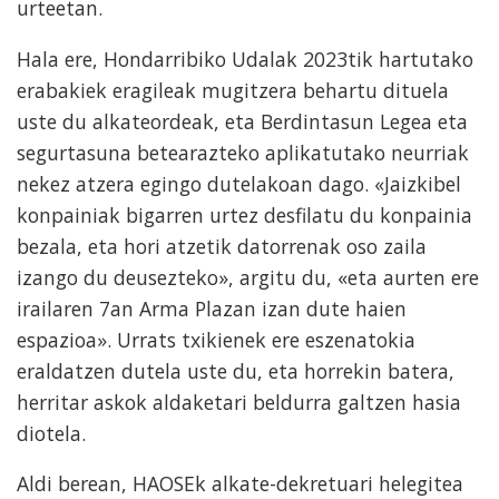
urteetan.
Hala ere, Hondarribiko Udalak 2023tik hartutako
erabakiek eragileak mugitzera behartu dituela
uste du alkateordeak, eta Berdintasun Legea eta
segurtasuna betearazteko aplikatutako neurriak
nekez atzera egingo dutelakoan dago. «Jaizkibel
konpainiak bigarren urtez desfilatu du konpainia
bezala, eta hori atzetik datorrenak oso zaila
izango du deusezteko», argitu du, «eta aurten ere
irailaren 7an Arma Plazan izan dute haien
espazioa». Urrats txikienek ere eszenatokia
eraldatzen dutela uste du, eta horrekin batera,
herritar askok aldaketari beldurra galtzen hasia
diotela.
Aldi berean, HAOSEk alkate-dekretuari helegitea