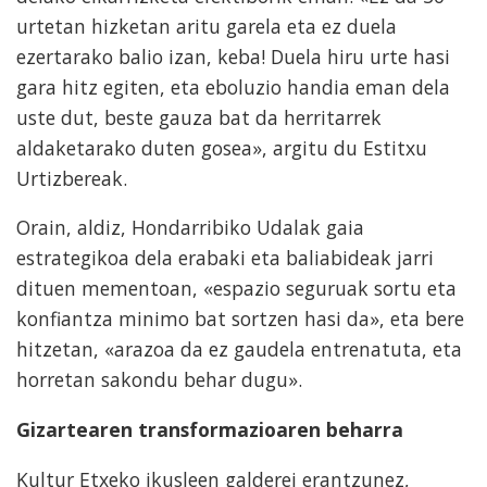
urtetan hizketan aritu garela eta ez duela
ezertarako balio izan, keba! Duela hiru urte hasi
gara hitz egiten, eta eboluzio handia eman dela
uste dut, beste gauza bat da herritarrek
aldaketarako duten gosea», argitu du Estitxu
Urtizbereak.
Orain, aldiz, Hondarribiko Udalak gaia
estrategikoa dela erabaki eta baliabideak jarri
dituen mementoan, «espazio seguruak sortu eta
konfiantza minimo bat sortzen hasi da», eta bere
hitzetan, «arazoa da ez gaudela entrenatuta, eta
horretan sakondu behar dugu».
Gizartearen transformazioaren beharra
Kultur Etxeko ikusleen galderei erantzunez,