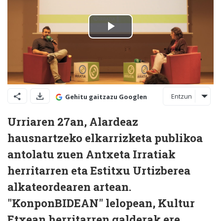
Entzun
Gehitu gaitzazu Googlen
Urriaren 27an, Alardeaz
hausnartzeko elkarrizketa publikoa
antolatu zuen Antxeta Irratiak
herritarren eta Estitxu Urtizberea
alkateordearen artean.
"KonponBIDEAN" lelopean, Kultur
Etxean herritarren galderak ere