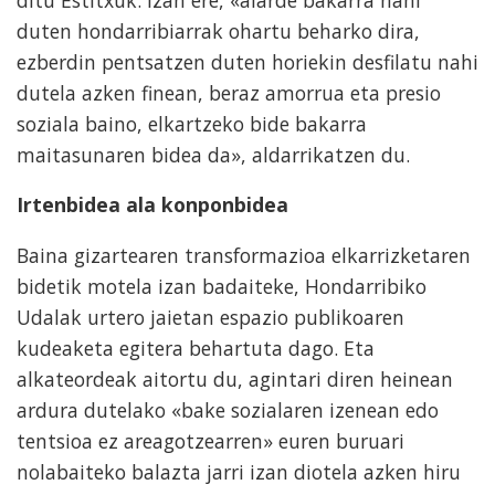
duten hondarribiarrak ohartu beharko dira,
ezberdin pentsatzen duten horiekin desfilatu nahi
dutela azken finean, beraz amorrua eta presio
soziala baino, elkartzeko bide bakarra
maitasunaren bidea da», aldarrikatzen du.
Irtenbidea ala konponbidea
Baina gizartearen transformazioa elkarrizketaren
bidetik motela izan badaiteke, Hondarribiko
Udalak urtero jaietan espazio publikoaren
kudeaketa egitera behartuta dago. Eta
alkateordeak aitortu du, agintari diren heinean
ardura dutelako «bake sozialaren izenean edo
tentsioa ez areagotzearren» euren buruari
nolabaiteko balazta jarri izan diotela azken hiru