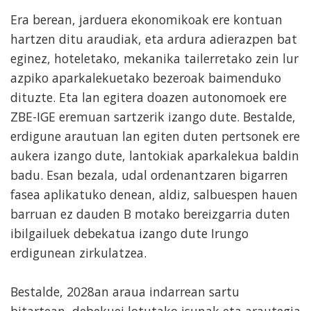
Era berean, jarduera ekonomikoak ere kontuan
hartzen ditu araudiak, eta ardura adierazpen bat
eginez, hoteletako, mekanika tailerretako zein lur
azpiko aparkalekuetako bezeroak baimenduko
dituzte. Eta lan egitera doazen autonomoek ere
ZBE-IGE eremuan sartzerik izango dute. Bestalde,
erdigune arautuan lan egiten duten pertsonek ere
aukera izango dute, lantokiak aparkalekua baldin
badu. Esan bezala, udal ordenantzaren bigarren
fasea aplikatuko denean, aldiz, salbuespen hauen
barruan ez dauden B motako bereizgarria duten
ibilgailuek debekatua izango dute Irungo
erdigunean zirkulatzea.
Bestalde, 2028an araua indarrean sartu