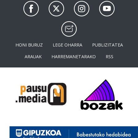
HONI BURUZ
LEGE OHARRA
PUBLIZITATEA
ARAUAK
HARREMANETARAKO
RSS