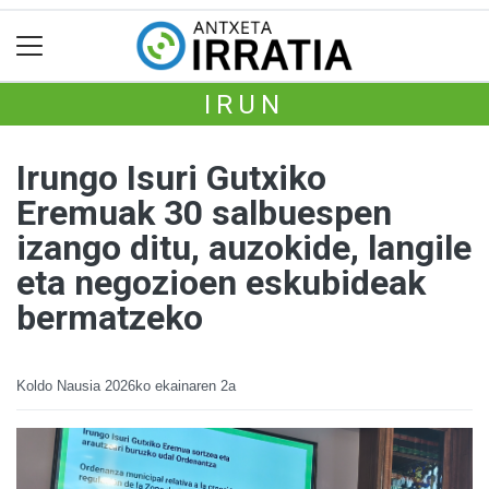
IRUN
Irungo Isuri Gutxiko
Eremuak 30 salbuespen
izango ditu, auzokide, langile
eta negozioen eskubideak
bermatzeko
Koldo Nausia
2026ko ekainaren 2a