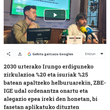
Entzun
Gehitu gaitzazu Googlen
2030 urterako Irungo erdiguneko
zirkulazioa %20 eta isuriak %25
batean apaltzeko helburuarekin, ZBE-
IGE udal ordenantza onartu eta
alegazio epea ireki den honetan, bi
fasetan aplikatuko dituzten