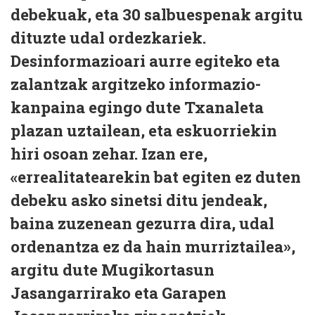
debekuak, eta 30 salbuespenak argitu
dituzte udal ordezkariek.
Desinformazioari aurre egiteko eta
zalantzak argitzeko informazio-
kanpaina egingo dute Txanaleta
plazan uztailean, eta eskuorriekin
hiri osoan zehar. Izan ere,
«errealitatearekin bat egiten ez duten
debeku asko sinetsi ditu jendeak,
baina zuzenean gezurra dira, udal
ordenantza ez da hain murriztailea»,
argitu dute Mugikortasun
Jasangarrirako eta Garapen