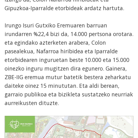
Gipuzkoa-Iparralde etorbideak ardatz hartuta.
Irungo Isuri Gutxiko Eremuaren barruan
irundarren %22,4 bizi da, 14.000 pertsona orotara.
eta egindako azterketen arabera, Colon
pasealekua, Nafarroa hiribidea eta Iparralde
etorbidearen inguruetan beste 10.000 eta 15.000
oinezko inguru mugitzen dira egunero. Gainera,
ZBE-IIG eremua mutur batetik bestera zeharkatu
daiteke oinez 15 minututan. Eta aldi berean,
garraio publikoa eta bizikleta sustatzeko neurriak
aurreikusten dituzte.