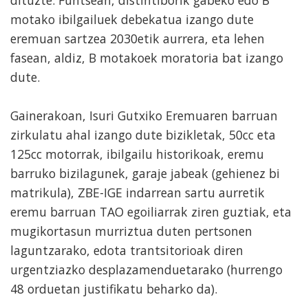
dituzte. Funtsean, distintiborik gabeko edo B
motako ibilgailuek debekatua izango dute
eremuan sartzea 2030etik aurrera, eta lehen
fasean, aldiz, B motakoek moratoria bat izango
dute.
Gainerakoan, Isuri Gutxiko Eremuaren barruan
zirkulatu ahal izango dute bizikletak, 50cc eta
125cc motorrak, ibilgailu historikoak, eremu
barruko bizilagunek, garaje jabeak (gehienez bi
matrikula), ZBE-IGE indarrean sartu aurretik
eremu barruan TAO egoiliarrak ziren guztiak, eta
mugikortasun murriztua duten pertsonen
laguntzarako, edota trantsitorioak diren
urgentziazko desplazamenduetarako (hurrengo
48 orduetan justifikatu beharko da).