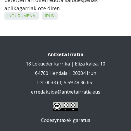
betetzen ari diren edota salbuespenak
aplikagarriak ote diren.
INGURUMENA
IRUN
Antxeta Irratia
18 Lekueder karrika | Eliza kalea, 10
64700 Hendaia | 20304 Irun
Tel: 0033 (0) 5 59 48 36 65 -
erredakzioa@antxetairratia.eus
Codesyntaxek garatua