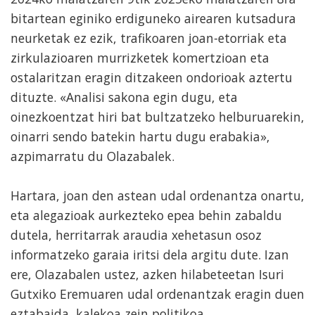
bitartean eginiko erdiguneko airearen kutsadura
neurketak ez ezik, trafikoaren joan-etorriak eta
zirkulazioaren murrizketek komertzioan eta
ostalaritzan eragin ditzakeen ondorioak aztertu
dituzte. «Analisi sakona egin dugu, eta
oinezkoentzat hiri bat bultzatzeko helburuarekin,
oinarri sendo batekin hartu dugu erabakia»,
azpimarratu du Olazabalek.
Hartara, joan den astean udal ordenantza onartu,
eta alegazioak aurkezteko epea behin zabaldu
dutela, herritarrak araudia xehetasun osoz
informatzeko garaia iritsi dela argitu dute. Izan
ere, Olazabalen ustez, azken hilabeteetan Isuri
Gutxiko Eremuaren udal ordenantzak eragin duen
eztabaida, kalekoa zein politikoa,