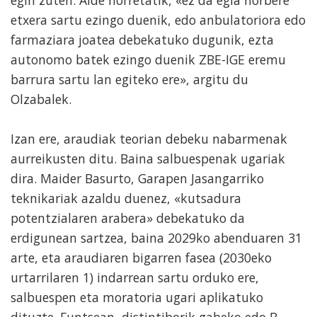
egin zuten. Alde horretatik, «ez da egia norbere
etxera sartu ezingo duenik, edo anbulatoriora edo
farmaziara joatea debekatuko dugunik, ezta
autonomo batek ezingo duenik ZBE-IGE eremu
barrura sartu lan egiteko ere», argitu du
Olzabalek.
Izan ere, araudiak teorian debeku nabarmenak
aurreikusten ditu. Baina salbuespenak ugariak
dira. Maider Basurto, Garapen Jasangarriko
teknikariak azaldu duenez, «kutsadura
potentzialaren arabera» debekatuko da
erdigunean sartzea, baina 2029ko abenduaren 31
arte, eta araudiaren bigarren fasea (2030eko
urtarrilaren 1) indarrean sartu orduko ere,
salbuespen eta moratoria ugari aplikatuko