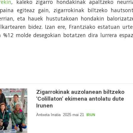
ekin
, kaleko zigarro hondakinak apaltzeko neurri
npaina egiteaz gain, zigarrokinak biltzeko hautsont
herrian, eta hauek hustutakoan hondakin balorizatz
lkartearen bidez. Izan ere, Frantziako estatuan urte
n %12 molde desegokian botatzen dira lurrera espaz
Zigarrokinak auzolanean biltzeko
'Colillaton' ekimena antolatu dute
Irunen
Antxeta Irratia
2025 mai 21
IRUN