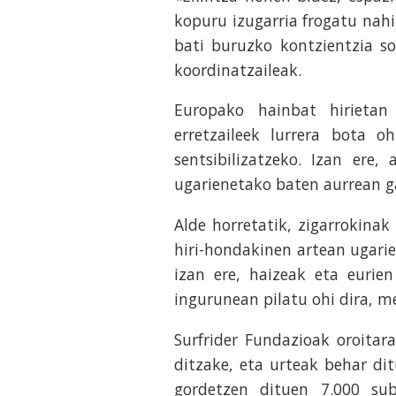
kopuru izugarria frogatu nah
bati buruzko kontzientzia s
koordinatzaileak.
Europako hainbat hirietan
erretzaileek lurrera bota o
sentsibilizatzeko. Izan ere
ugarienetako baten aurrean g
Alde horretatik, zigarrokinak
hiri-hondakinen artean ugarie
izan ere, haizeak eta eurie
ingurunean pilatu ohi dira, m
Surfrider Fundazioak oroitar
ditzake, eta urteak behar di
gordetzen dituen 7.000 sub