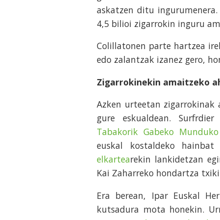
askatzen ditu ingurumenera. 
4,5 bilioi zigarrokin inguru a
Colillatonen parte hartzea ir
edo zalantzak izanez gero, h
Zigarrokinekin amaitzeko a
Azken urteetan zigarrokinak 
gure eskualdean. Surfrdie
Tabakorik Gabeko Munduko
euskal kostaldeko hainbat
elkartea
rekin lankidetzan eg
Kai Zaharreko hondartza txikit
Era berean, Ipar Euskal Her
kutsadura mota honekin. Urr