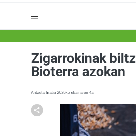
Zigarrokinak bilt
Bioterra azokan
Antxeta Irratia
2026ko ekainaren 4a