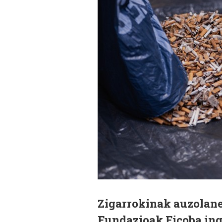
Zigarrokinak auzolanea
Fundazioak Ficoba ing