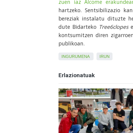
zuen iaz Alcome erakundear
hartzeko. Sentsibilizazio ka
bereziak instalatu dituzte 
dute Bidarteko
Tree6clopes
e
kontsumitzen diren zigarroe
publikoan.
INGURUMENA
IRUN
Erlazionatuak