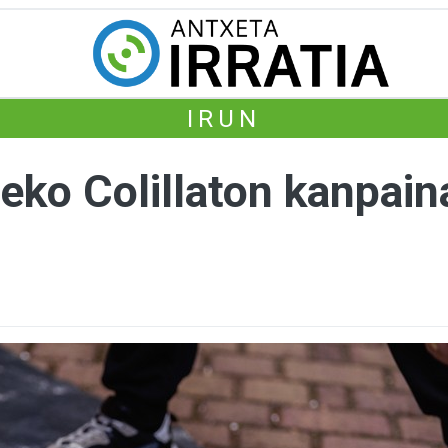
IRUN
zeko Colillaton kanpai