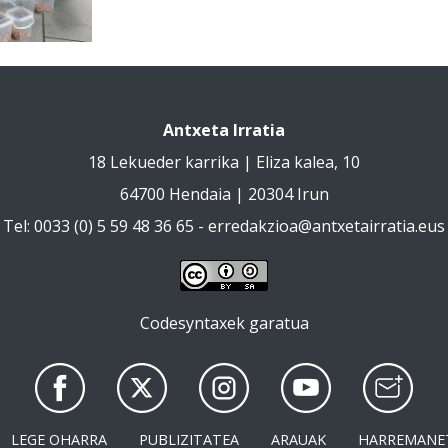
Antxeta Irratia
18 Lekueder karrika | Eliza kalea, 10
64700 Hendaia | 20304 Irun
Tel: 0033 (0) 5 59 48 36 65 -
erredakzioa@antxetairratia.eus
Codesyntaxek garatua
LEGE OHARRA
PUBLIZITATEA
ARAUAK
HARREMANE