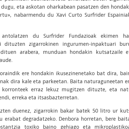
i dugu, eta askotan oharkabean pasatzen den hondak
ortu», nabarmendu du Xavi Curto Surfrider Espainia
 antolatzen du Surfrider Fundazioak ekimen ha
hi dituzten zigarrokinen ingurumen-inpaktuari bur
, adituen arabera, munduan hondakin kutsatzaile e
aude.
 oraindik ere hondakin ikusezinenetako bat dira, bai
nak dira kale eta parkeetan. Baita naturaguneetan er
n korronteek erraz lekuz mugitzen dituzte, eta nat
endi, erreka eta itsasbazterretan.
azten duenez, zigarrokin bakar batek 50 litro ur kut
tu erabat degradatzeko. Denbora horretan, bere bait
stantzia toxiko baino gehiago eta mikroplastiko