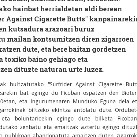
ko hainbat herrialdetan aldi berean
er Against Cigarette Butts" kanpainareki
nen kutsadura arazoari buruz
atu mailan kontsumitzen diren zigarroen
atzen dute, eta bere baitan gordetzen
a toxiko baino gehiago eta
en dituzte naturan urte luzez.
ak bultzatutako "Surfrider Against Cigarette Butt
tzarekin bat egingo du Ficoban ospatzen den Bioter
:00etan, eta Ingurumenaren Munduko Eguna dela et
arrokinak biltzeko ekintza antolatu dute. Ordubet
 eta boluntarioekin egingo dute bilketa Ficobar
ldutako zenbatu eta emaitzak aztertu egingo dituzt
io publikoan abandonatuta amaitzen duten zigarrok