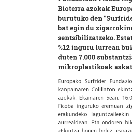
Bioterra azokak Europa
burutuko den "Surfrid
bat egin du zigarroki
sentsibilizatzeko. Est
%12 inguru lurrean buk
duten 7.000 substantzi
mikroplastikoak askatz
Europako Surfrider Fundazio
kanpainaren Colillaton ekin
azokak. Ekainaren 5ean, 16
Ficoba inguruko eremuan zig
erakundeko laguntzaileekin
aurrealdean. Eta ondoren bi
«Ekintza honen bidez, espaz