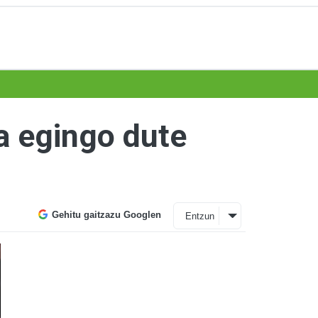
na egingo dute
Gehitu gaitzazu Googlen
Entzun