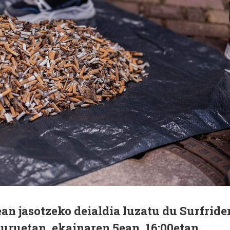
n jasotzeko deialdia luzatu du Surfride
uruetan, ekainaren 5ean, 16:00etan.