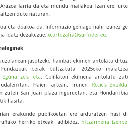
Arazoa larria da eta mundu mailakoa. Izan ere, urte
maitzen dute naturan.
ekia eta doakoa da. Informazio gehiago nahi izanez ge
ona idatz dezakezue:
xcurtozafra@surfrider.eu
.
haleginak
auzolanean jasotzeko hainbat ekimen antolatu dituz
r Fundazoak berak bultzatuta, 2025eko maiatzea
 Eguna zela eta
, Colillaton ekimena antolatu zut
 udalerritan. Haien artean, Irunen
Recicla-Birzikl
in zuten San Juan plaza inguruetan, eta Hondarribia
ik hasita.
rian erakunde publikoetan ere arduratzen hasi di
uñako herriko etxeak, adibidez,
hitzarmena izenpe