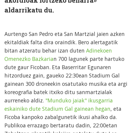
akordioak lortzeko beharra»
aldarrikatu du.
Aurtengo San Pedro eta San Martzial jaien azken
ekitaldiak falta dira oraindik. Bero alertagatik
bitan atzeratu behar izan duten
Adinekoen
Omenezko Bazkaria
n 700 lagunek parte hartuko
dute gaur Ficoban. Eta Baserritar Egunaren
hitzorduez gain, gaueko 22:30ean Stadium Gal
gainean 300 droneekin osatutako musika eta argi
koreografia batek itxiko ditu sanmartzialak
aurreneko aldiz.
"Munduko jaiak" ikusgarria
eskainiko dute Stadium Gal gainean hegan
, eta
Ficoba kanpoko zabalgunetik ikusi ahalko da.
Publikoa errazago bertaratu dadin, 22:00etan