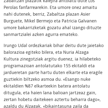
Zabaltzan plazatik kalejira antolatu dute Los
Perolas fanfarrearekin. Eta umore onez amaitu
nahi dutenek, berriz, Zabaltza plazan Asier
Burguete, Mikel Bermejo eta Patricia Galvanen
umore bakarrizketak gozatu ahal izango dituzte
sanmartzialei azken agurra emateko.
Irungo Udal ordezkariak bihar deitu dute jaietako
balorazioa egiteko bilera, eta Nuria Alzaga
Kultura zinegotziak argitu duenez, ia hilabeteko
programazioan antolatutako 155 ekitaldi eta
jardueretan parte hartu duten elkarte eta eragile
guztiekin biltzeko asmoa du. «Esango nuke
ekitaldien %87 elkarteekin batera antolatu
ditugula, eta haien lana balioan jartzeaz gain,
zertan hobetu daitekeen aztertu beharra dago»,
azaldu du Alzagak, «bikaintasuna zaila da