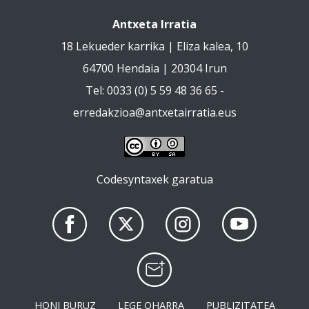
Antxeta Irratia
18 Lekueder karrika | Eliza kalea, 10
64700 Hendaia | 20304 Irun
Tel: 0033 (0) 5 59 48 36 65 -
erredakzioa@antxetairratia.eus
Codesyntaxek garatua
HONI BURUZ
LEGE OHARRA
PUBLIZITATEA