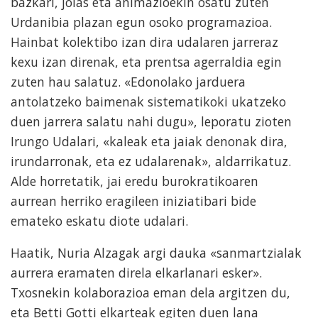
bazkari, jolas eta animazioekin osatu zuten
Urdanibia plazan egun osoko programazioa.
Hainbat kolektibo izan dira udalaren jarreraz
kexu izan direnak, eta prentsa agerraldia egin
zuten hau salatuz. «Edonolako jarduera
antolatzeko baimenak sistematikoki ukatzeko
duen jarrera salatu nahi dugu», leporatu zioten
Irungo Udalari, «kaleak eta jaiak denonak dira,
irundarronak, eta ez udalarenak», aldarrikatuz.
Alde horretatik, jai eredu burokratikoaren
aurrean herriko eragileen iniziatibari bide
emateko eskatu diote udalari.
Haatik, Nuria Alzagak argi dauka «sanmartzialak
aurrera eramaten direla elkarlanari esker».
Txosnekin kolaborazioa eman dela argitzen du,
eta Betti Gotti elkarteak egiten duen lana