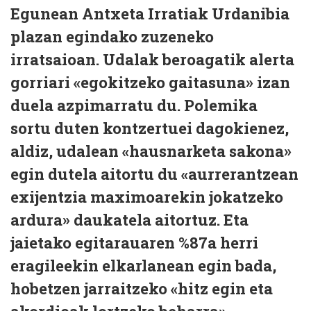
Egunean Antxeta Irratiak Urdanibia
plazan egindako zuzeneko
irratsaioan. Udalak beroagatik alerta
gorriari «egokitzeko gaitasuna» izan
duela azpimarratu du. Polemika
sortu duten kontzertuei dagokienez,
aldiz, udalean «hausnarketa sakona»
egin dutela aitortu du «aurrerantzean
exijentzia maximoarekin jokatzeko
ardura» daukatela aitortuz. Eta
jaietako egitarauaren %87a herri
eragileekin elkarlanean egin bada,
hobetzen jarraitzeko «hitz egin eta