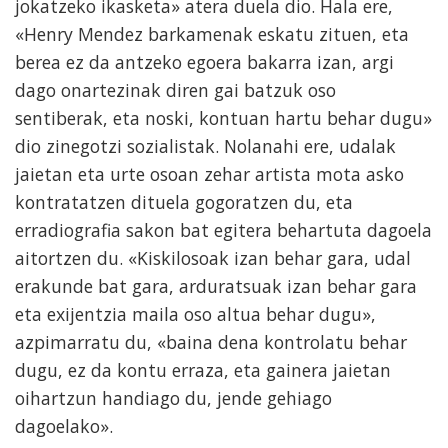
jokatzeko ikasketa» atera duela dio. Hala ere,
«Henry Mendez barkamenak eskatu zituen, eta
berea ez da antzeko egoera bakarra izan, argi
dago onartezinak diren gai batzuk oso
sentiberak, eta noski, kontuan hartu behar dugu»
dio zinegotzi sozialistak. Nolanahi ere, udalak
jaietan eta urte osoan zehar artista mota asko
kontratatzen dituela gogoratzen du, eta
erradiografia sakon bat egitera behartuta dagoela
aitortzen du. «Kiskilosoak izan behar gara, udal
erakunde bat gara, arduratsuak izan behar gara
eta exijentzia maila oso altua behar dugu»,
azpimarratu du, «baina dena kontrolatu behar
dugu, ez da kontu erraza, eta gainera jaietan
oihartzun handiago du, jende gehiago
dagoelako».