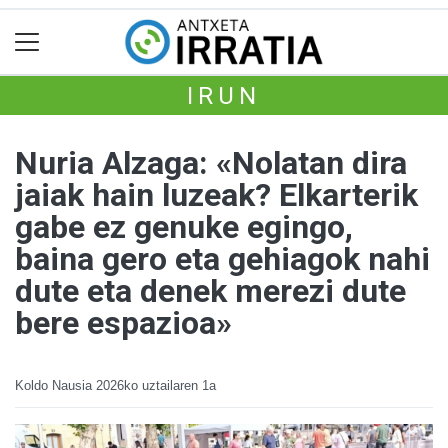
IRUN
Nuria Alzaga: «Nolatan dira
jaiak hain luzeak? Elkarterik
gabe ez genuke egingo,
baina gero eta gehiagok nahi
dute eta denek merezi dute
bere espazioa»
Koldo Nausia
2026ko uztailaren 1a