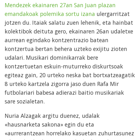
Mendezek ekainaren 27an San Juan plazan
emandakoak polemika sortu izana
ulergarritzat
jotzen du. Itaiak salatu zuen lehenik, eta hainbat
kolektibok deituta gero, ekainaren 26an udaletxe
aurrean egindako kontzentrazio batean
kontzertua bertan behera uzteko exijitu zioten
udalari. Musikari dominikarrak bere
kontzertuetan eskuin-muturreko diskurtsoak
egiteaz gain, 20 urteko neska bat bortxatzeagatik
8 urteko kartzela zigorra jaso duen Rafa Mir
futbolariari babesa adierazi baitio musikariak
sare sozialetan.
Nuria Alzagak argitu duenez, udalak
«hausnarketa sakona» egin du eta
«aurrerantzean horrelako kasuetan zuhurtasunez