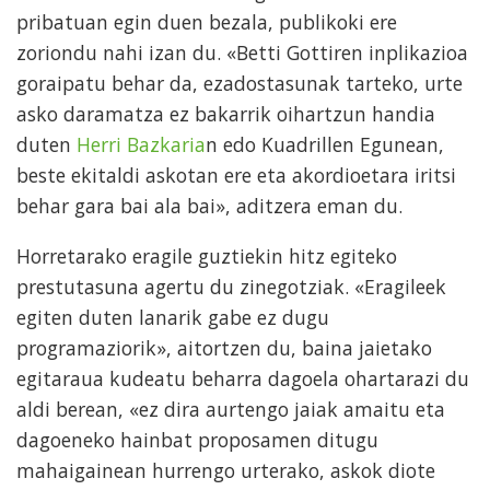
pribatuan egin duen bezala, publikoki ere
zoriondu nahi izan du. «Betti Gottiren inplikazioa
goraipatu behar da, ezadostasunak tarteko, urte
asko daramatza ez bakarrik oihartzun handia
duten
Herri Bazkaria
n edo Kuadrillen Egunean,
beste ekitaldi askotan ere eta akordioetara iritsi
behar gara bai ala bai», aditzera eman du.
Horretarako eragile guztiekin hitz egiteko
prestutasuna agertu du zinegotziak. «Eragileek
egiten duten lanarik gabe ez dugu
programaziorik», aitortzen du, baina jaietako
egitaraua kudeatu beharra dagoela ohartarazi du
aldi berean, «ez dira aurtengo jaiak amaitu eta
dagoeneko hainbat proposamen ditugu
mahaigainean hurrengo urterako, askok diote