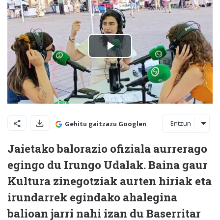
Entzun
Gehitu gaitzazu Googlen
Jaietako balorazio ofiziala aurrerago
egingo du Irungo Udalak. Baina gaur
Kultura zinegotziak aurten hiriak eta
irundarrek egindako ahalegina
balioan jarri nahi izan du Baserritar