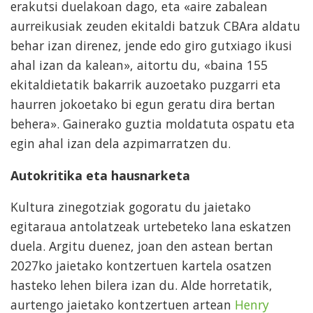
erakutsi duelakoan dago, eta «aire zabalean
aurreikusiak zeuden ekitaldi batzuk CBAra aldatu
behar izan direnez, jende edo giro gutxiago ikusi
ahal izan da kalean», aitortu du, «baina 155
ekitaldietatik bakarrik auzoetako puzgarri eta
haurren jokoetako bi egun geratu dira bertan
behera». Gainerako guztia moldatuta ospatu eta
egin ahal izan dela azpimarratzen du.
Autokritika eta hausnarketa
Kultura zinegotziak gogoratu du jaietako
egitaraua antolatzeak urtebeteko lana eskatzen
duela. Argitu duenez, joan den astean bertan
2027ko jaietako kontzertuen kartela osatzen
hasteko lehen bilera izan du. Alde horretatik,
aurtengo jaietako kontzertuen artean
Henry