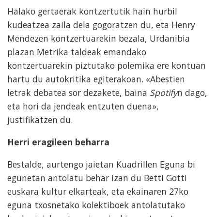
Halako gertaerak kontzertutik hain hurbil
kudeatzea zaila dela gogoratzen du, eta Henry
Mendezen kontzertuarekin bezala, Urdanibia
plazan Metrika taldeak emandako
kontzertuarekin piztutako polemika ere kontuan
hartu du autokritika egiterakoan. «Abestien
letrak debatea sor dezakete, baina
Spotify
n dago,
eta hori da jendeak entzuten duena»,
justifikatzen du.
Herri eragileen beharra
Bestalde, aurtengo jaietan Kuadrillen Eguna bi
egunetan antolatu behar izan du Betti Gotti
euskara kultur elkarteak, eta ekainaren 27ko
eguna txosnetako kolektiboek antolatutako