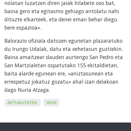
nolatan luzatzen diren jaiak hilabete oso bat,
baina gero eta egitasmo gehiago antolatu nahi
dituzte elkarteek, eta denei eman behar diegu
bere espazioa».
Balorazio ofiziala datozen egunetan plazaratuko
du Irungo Udalak, datu eta xehetasun guztiekin.
Baina amaitzear dauden aurtengo San Pedro eta
San Martzialetan ospatutako 155 ekitaldietan,
baita alarde egunean ere, «aniztasunean eta
errespetuz jokatuz gozatu» ahal izan delakoan
dago Nuria Alzaga.
AKTUALITATEA
IRUN