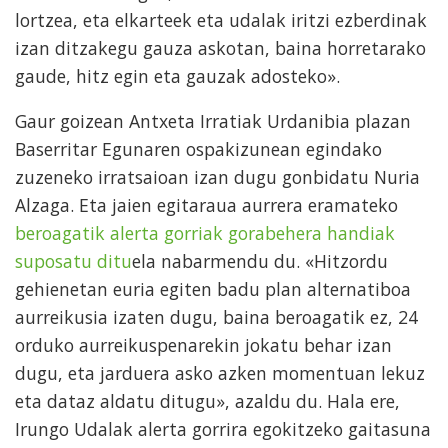
lortzea, eta elkarteek eta udalak iritzi ezberdinak
izan ditzakegu gauza askotan, baina horretarako
gaude, hitz egin eta gauzak adosteko».
Gaur goizean Antxeta Irratiak Urdanibia plazan
Baserritar Egunaren ospakizunean egindako
zuzeneko irratsaioan izan dugu gonbidatu Nuria
Alzaga. Eta jaien egitaraua aurrera eramateko
beroagatik alerta gorriak gorabehera handiak
suposatu ditu
ela nabarmendu du. «Hitzordu
gehienetan euria egiten badu plan alternatiboa
aurreikusia izaten dugu, baina beroagatik ez, 24
orduko aurreikuspenarekin jokatu behar izan
dugu, eta jarduera asko azken momentuan lekuz
eta dataz aldatu ditugu», azaldu du. Hala ere,
Irungo Udalak alerta gorrira egokitzeko gaitasuna