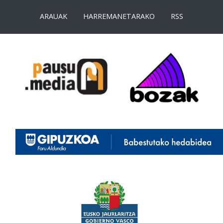
ARAUAK
HARREMANETARAKO
RSS
<