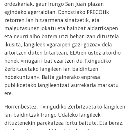
ordezkariak, gaur Irungo San Juan plazan
egindako agerraldian. Donostiako PRECOtik
zetorren lan hitzarmena sinatzetik, eta
malgutasunez jokatu eta hainbat aldarrikapen
eta neurri albo batera utzi behar izan dituztela
ikusita, langileek «garaipen gazi-gozoa» dela
aitortzen duten bitartean, ELAren ustez akordio
honek «mugarri bat ezartzen du Txingudiko
Zerbitzuetako langileen lan baldintzen
hobekuntzan». Baita gainerako enpresa
publikoetako langileentzat aurrekaria markatu
ere.
Horrenbestez, Txingudiko Zerbitzuetako langileen
lan baldintzak Irungo Udaleko langileek
dituztenekin parekatzea lortu baitute. Eta beraz,