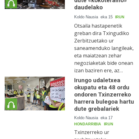
dute «kokoteraino»
daudelako
Koldo Nausia
eka 15
IRUN
Otsaila hastapenetik
greban dira Txingudiko
Zerbitzuetako ur
saneamenduko langileak,
eta maiatzean zehar
negoziaketak bide onean
izan baziren ere, az…
Irungo udaletxea
okupatu eta 48 ordu
ondoren Txinzerreko
harrera bulegoa hartu
dute grebalariek
Koldo Nausia
eka 17
HONDARRIBIA
IRUN
Txinzerreko ur