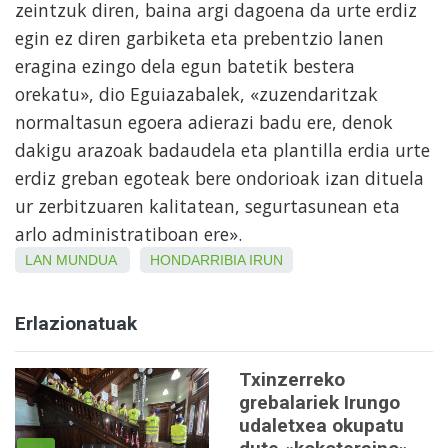
zeintzuk diren, baina argi dagoena da urte erdiz
egin ez diren garbiketa eta prebentzio lanen
eragina ezingo dela egun batetik bestera
orekatu», dio Eguiazabalek, «zuzendaritzak
normaltasun egoera adierazi badu ere, denok
dakigu arazoak badaudela eta plantilla erdia urte
erdiz greban egoteak bere ondorioak izan dituela
ur zerbitzuaren kalitatean, segurtasunean eta
arlo administratiboan ere».
LAN MUNDUA
HONDARRIBIA
IRUN
Erlazionatuak
Txinzerreko
grebalariek Irungo
udaletxea okupatu