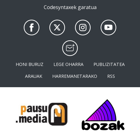
Codesyntaxek garatua
HONI BURUZ
LEGE OHARRA
PUBLIZITATEA
ARAUAK
HARREMANETARAKO
RSS