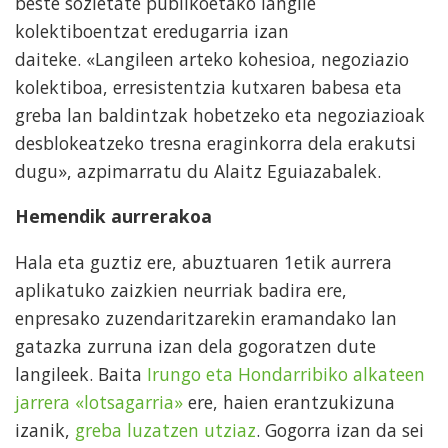
beste sozietate publikoetako langile
kolektiboentzat eredugarria izan
daiteke. «Langileen arteko kohesioa, negoziazio
kolektiboa, erresistentzia kutxaren babesa eta
greba lan baldintzak hobetzeko eta negoziazioak
desblokeatzeko tresna eraginkorra dela erakutsi
dugu», azpimarratu du Alaitz Eguiazabalek.
Hemendik aurrerakoa
Hala eta guztiz ere, abuztuaren 1etik aurrera
aplikatuko zaizkien neurriak badira ere,
enpresako zuzendaritzarekin eramandako lan
gatazka zurruna izan dela gogoratzen dute
langileek. Baita
Irungo eta Hondarribiko alkateen
jarrera «lotsagarria»
ere, haien erantzukizuna
izanik,
greba luzatzen utziaz
. Gogorra izan da sei