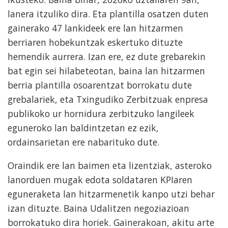
lanera itzuliko dira. Eta plantilla osatzen duten
gainerako 47 lankideek ere lan hitzarmen
berriaren hobekuntzak eskertuko dituzte
hemendik aurrera. Izan ere, ez dute grebarekin
bat egin sei hilabeteotan, baina lan hitzarmen
berria plantilla osoarentzat borrokatu dute
grebalariek, eta Txingudiko Zerbitzuak enpresa
publikoko ur hornidura zerbitzuko langileek
eguneroko lan baldintzetan ez ezik,
ordainsarietan ere nabarituko dute.
Oraindik ere lan baimen eta lizentziak, asteroko
lanorduen mugak edota soldataren KPIaren
eguneraketa lan hitzarmenetik kanpo utzi behar
izan dituzte. Baina Udalitzen negoziazioan
borrokatuko dira horiek. Gainerakoan, akitu arte