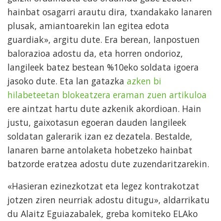
hainbat osagarri arautu dira, txandakako lanaren
plusak, amiantoarekin lan egitea edota
guardiak», argitu dute. Era berean, lanpostuen
balorazioa adostu da, eta horren ondorioz,
langileek batez bestean %10eko soldata igoera
jasoko dute. Eta lan gatazka
azken bi
hilabeteetan blokeatzera eraman zuen artikuloa
ere aintzat hartu dute azkenik akordioan. Hain
justu, gaixotasun egoeran dauden langileek
soldatan galerarik izan ez dezatela. Bestalde,
lanaren barne antolaketa hobetzeko hainbat
batzorde eratzea adostu dute zuzendaritzarekin.
«Hasieran ezinezkotzat eta legez kontrakotzat
jotzen ziren neurriak adostu ditugu», aldarrikatu
du Alaitz Eguiazabalek, greba komiteko ELAko