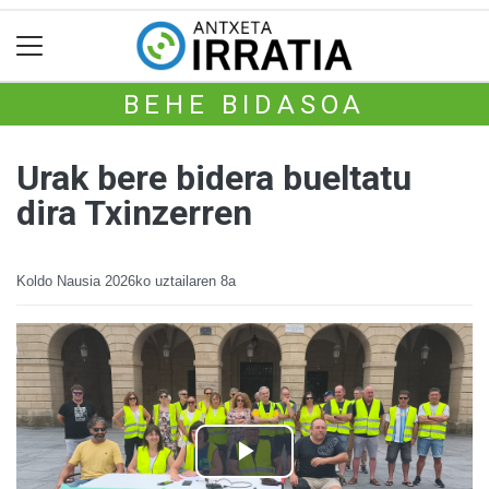
BEHE BIDASOA
Urak bere bidera bueltatu
dira Txinzerren
Koldo Nausia
2026ko uztailaren 8a