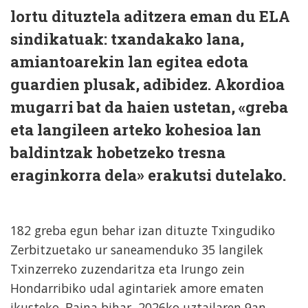
lortu dituztela aditzera eman du ELA
sindikatuak: txandakako lana,
amiantoarekin lan egitea edota
guardien plusak, adibidez. Akordioa
mugarri bat da haien ustetan, «greba
eta langileen arteko kohesioa lan
baldintzak hobetzeko tresna
eraginkorra dela» erakutsi dutelako.
182 greba egun behar izan dituzte Txingudiko
Zerbitzuetako ur saneamenduko 35 langilek
Txinzerreko zuzendaritza eta Irungo zein
Hondarribiko udal agintariek amore ematen
ikusteko. Baina bihar, 2026ko uztailaren 9an,