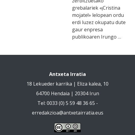
zerbitzuetako
grebalariek «¡Cristina
mojate!» lelopean ordu
erdi luzez okupatu dute
gaur enpresa
publikoaren Irungo …
Antxeta Irratia
18 Lekueder karrika | Eliza kalea, 10
64700 Hendaia | 20304 Irun
Tel: 0033 (0) 5 59 48 36 65 -
erredakzioa@antxetairratia.eus