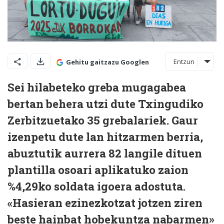
Entzun
Gehitu gaitzazu Googlen
Sei hilabeteko greba mugagabea
bertan behera utzi dute Txingudiko
Zerbitzuetako 35 grebalariek. Gaur
izenpetu dute lan hitzarmen berria,
abuztutik aurrera 82 langile dituen
plantilla osoari aplikatuko zaion
%4,29ko soldata igoera adostuta.
«Hasieran ezinezkotzat jotzen ziren
beste hainbat hobekuntza nabarmen»