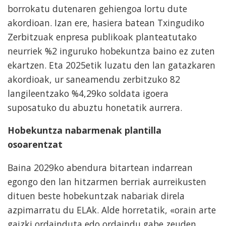
borrokatu dutenaren gehiengoa lortu dute
akordioan. Izan ere, hasiera batean Txingudiko
Zerbitzuak enpresa publikoak planteatutako
neurriek %2 inguruko hobekuntza baino ez zuten
ekartzen. Eta 2025etik luzatu den lan gatazkaren
akordioak, ur saneamendu zerbitzuko 82
langileentzako %4,29ko soldata igoera
suposatuko du abuztu honetatik aurrera.
Hobekuntza nabarmenak plantilla
osoarentzat
Baina 2029ko abendura bitartean indarrean
egongo den lan hitzarmen berriak aurreikusten
dituen beste hobekuntzak nabariak direla
azpimarratu du ELAk. Alde horretatik, «orain arte
gaizki ordainduta edo ordaindu gabe zeuden