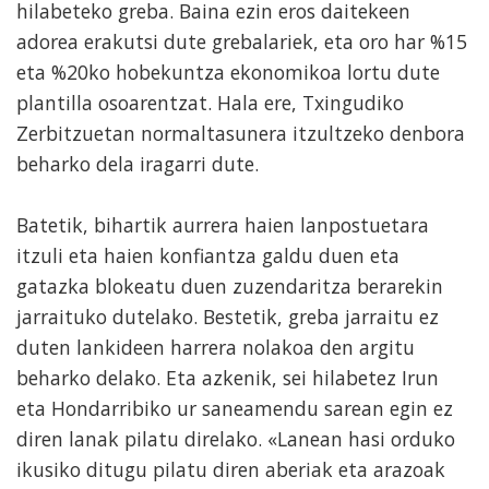
hilabeteko greba. Baina ezin eros daitekeen
adorea erakutsi dute grebalariek, eta oro har %15
eta %20ko hobekuntza ekonomikoa lortu dute
plantilla osoarentzat. Hala ere, Txingudiko
Zerbitzuetan normaltasunera itzultzeko denbora
beharko dela iragarri dute.
Batetik, bihartik aurrera haien lanpostuetara
itzuli eta haien konfiantza galdu duen eta
gatazka blokeatu duen zuzendaritza berarekin
jarraituko dutelako. Bestetik, greba jarraitu ez
duten lankideen harrera nolakoa den argitu
beharko delako. Eta azkenik, sei hilabetez Irun
eta Hondarribiko ur saneamendu sarean egin ez
diren lanak pilatu direlako. «Lanean hasi orduko
ikusiko ditugu pilatu diren aberiak eta arazoak