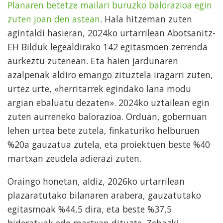
Planaren betetze mailari buruzko balorazioa egin
zuten joan den astean
. Hala hitzeman zuten
agintaldi hasieran, 2024ko urtarrilean Abotsanitz-
EH Bilduk legealdirako 142 egitasmoen zerrenda
aurkeztu zutenean. Eta haien jardunaren
azalpenak aldiro emango zituztela iragarri zuten,
urtez urte, «herritarrek egindako lana modu
argian ebaluatu dezaten». 2024ko uztailean egin
zuten aurreneko balorazioa. Orduan, gobernuan
lehen urtea bete zutela, finkaturiko helburuen
%20a gauzatua zutela, eta proiektuen beste %40
martxan zeudela adierazi zuten.
Oraingo honetan, aldiz, 2026ko urtarrilean
plazaratutako bilanaren arabera, gauzatutako
egitasmoak %44,5 dira, eta beste %37,5
bideratuak edo martxan dituzte. Zehazki,