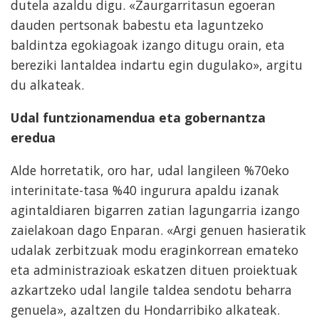
dutela azaldu digu. «Zaurgarritasun egoeran
dauden pertsonak babestu eta laguntzeko
baldintza egokiagoak izango ditugu orain, eta
bereziki lantaldea indartu egin dugulako», argitu
du alkateak.
Udal funtzionamendua eta gobernantza
eredua
Alde horretatik, oro har, udal langileen %70eko
interinitate-tasa %40 ingurura apaldu izanak
agintaldiaren bigarren zatian lagungarria izango
zaielakoan dago Enparan. «Argi genuen hasieratik
udalak zerbitzuak modu eraginkorrean emateko
eta administrazioak eskatzen dituen proiektuak
azkartzeko udal langile taldea sendotu beharra
genuela», azaltzen du Hondarribiko alkateak.