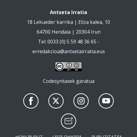
Antxeta Irratia
18 Lekueder karrika | Eliza kalea, 10
64700 Hendaia | 20304 Irun
Tel: 0033 (0) 5 59 48 36 65 -
erredakzioa@antxetairratia.eus
Codesyntaxek garatua
HONI BURUZ
LEGE OHARRA
PUBLIZITATEA