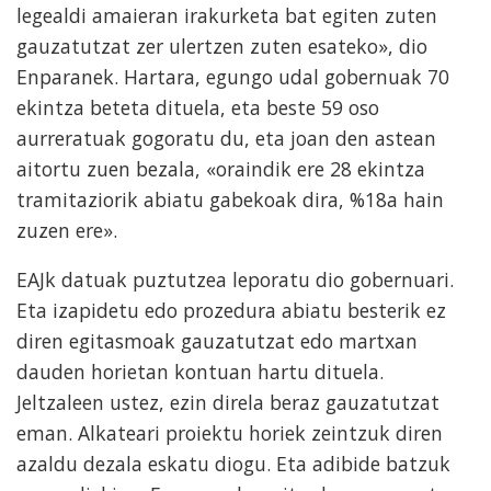
legealdi amaieran irakurketa bat egiten zuten
gauzatutzat zer ulertzen zuten esateko», dio
Enparanek. Hartara, egungo udal gobernuak 70
ekintza beteta dituela, eta beste 59 oso
aurreratuak gogoratu du, eta joan den astean
aitortu zuen bezala, «oraindik ere 28 ekintza
tramitaziorik abiatu gabekoak dira, %18a hain
zuzen ere».
EAJk datuak puztutzea leporatu dio gobernuari.
Eta izapidetu edo prozedura abiatu besterik ez
diren egitasmoak gauzatutzat edo martxan
dauden horietan kontuan hartu dituela.
Jeltzaleen ustez, ezin direla beraz gauzatutzat
eman. Alkateari proiektu horiek zeintzuk diren
azaldu dezala eskatu diogu. Eta adibide batzuk