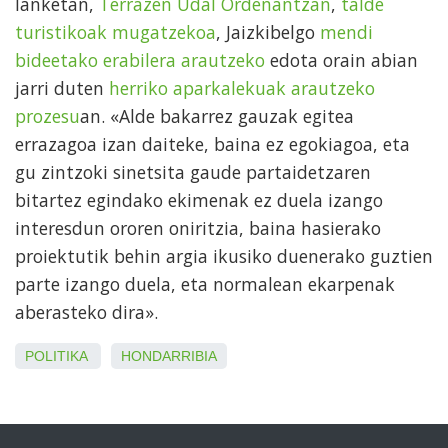
lanketan,
Terrazen Udal Ordenantzan
,
talde
turistikoak mugatzekoa
, Jaizkibelgo
mendi
bideetako erabilera arautzeko
edota orain abian
jarri duten
herriko aparkalekuak arautzeko
prozesu
an. «Alde bakarrez gauzak egitea
errazagoa izan daiteke, baina ez egokiagoa, eta
gu zintzoki sinetsita gaude partaidetzaren
bitartez egindako ekimenak ez duela izango
interesdun ororen oniritzia, baina hasierako
proiektutik behin argia ikusiko duenerako guztien
parte izango duela, eta normalean ekarpenak
aberasteko dira».
POLITIKA
HONDARRIBIA