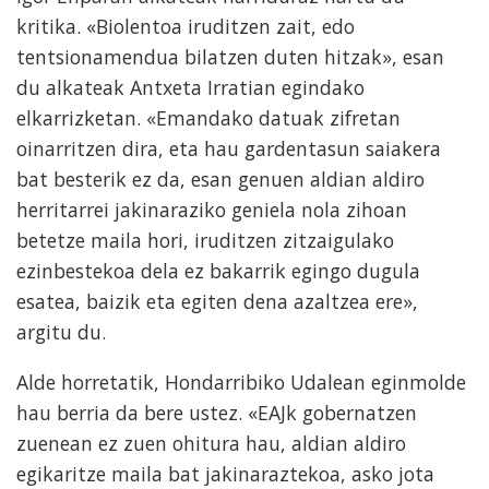
kritika. «Biolentoa iruditzen zait, edo
tentsionamendua bilatzen duten hitzak», esan
du alkateak Antxeta Irratian egindako
elkarrizketan. «Emandako datuak zifretan
oinarritzen dira, eta hau gardentasun saiakera
bat besterik ez da, esan genuen aldian aldiro
herritarrei jakinaraziko geniela nola zihoan
betetze maila hori, iruditzen zitzaigulako
ezinbestekoa dela ez bakarrik egingo dugula
esatea, baizik eta egiten dena azaltzea ere»,
argitu du.
Alde horretatik, Hondarribiko Udalean eginmolde
hau berria da bere ustez. «EAJk gobernatzen
zuenean ez zuen ohitura hau, aldian aldiro
egikaritze maila bat jakinaraztekoa, asko jota