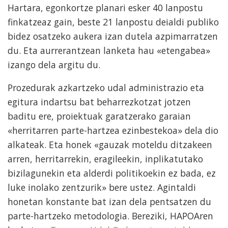
Hartara, egonkortze planari esker 40 lanpostu
finkatzeaz gain, beste 21 lanpostu deialdi publiko
bidez osatzeko aukera izan dutela azpimarratzen
du. Eta aurrerantzean lanketa hau «etengabea»
izango dela argitu du.
Prozedurak azkartzeko udal administrazio eta
egitura indartsu bat beharrezkotzat jotzen
baditu ere, proiektuak garatzerako garaian
«herritarren parte-hartzea ezinbestekoa» dela dio
alkateak. Eta honek «gauzak moteldu ditzakeen
arren, herritarrekin, eragileekin, inplikatutako
bizilagunekin eta alderdi politikoekin ez bada, ez
luke inolako zentzurik» bere ustez. Agintaldi
honetan konstante bat izan dela pentsatzen du
parte-hartzeko metodologia. Bereziki, HAPOAren