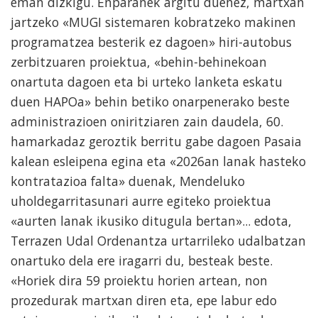
eman dizkigu. Enparanek argitu duenez, martxan
jartzeko «MUGI sistemaren kobratzeko makinen
programatzea besterik ez dagoen» hiri-autobus
zerbitzuaren proiektua, «behin-behinekoan
onartuta dagoen eta bi urteko lanketa eskatu
duen HAPOa» behin betiko onarpenerako beste
administrazioen oniritziaren zain daudela, 60.
hamarkadaz geroztik berritu gabe dagoen Pasaia
kalean esleipena egina eta «2026an lanak hasteko
kontratazioa falta» duenak, Mendeluko
uholdegarritasunari aurre egiteko proiektua
«aurten lanak ikusiko ditugula bertan»... edota,
Terrazen Udal Ordenantza urtarrileko udalbatzan
onartuko dela ere iragarri du, besteak beste.
«Horiek dira 59 proiektu horien artean, non
prozedurak martxan diren eta, epe labur edo