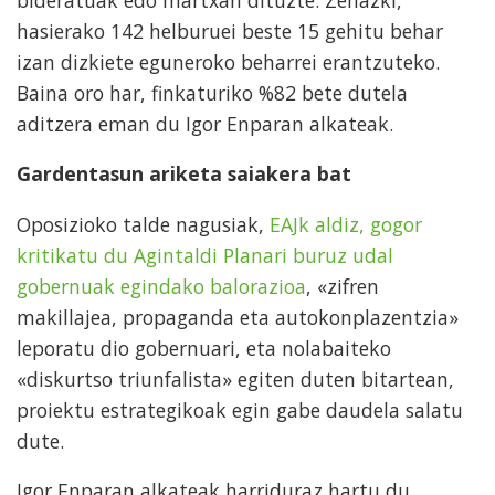
hasierako 142 helburuei beste 15 gehitu behar
izan dizkiete eguneroko beharrei erantzuteko.
Baina oro har, finkaturiko %82 bete dutela
aditzera eman du Igor Enparan alkateak.
Gardentasun ariketa saiakera bat
Oposizioko talde nagusiak,
EAJk aldiz, gogor
kritikatu du Agintaldi Planari buruz udal
gobernuak egindako balorazioa
, «zifren
makillajea, propaganda eta autokonplazentzia»
leporatu dio gobernuari, eta nolabaiteko
«diskurtso triunfalista» egiten duten bitartean,
proiektu estrategikoak egin gabe daudela salatu
dute.
Igor Enparan alkateak harriduraz hartu du