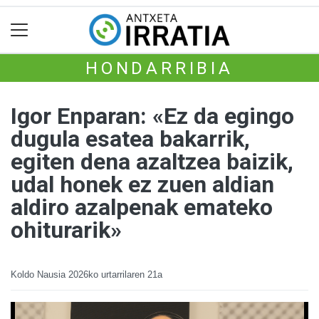
HONDARRIBIA
Igor Enparan: «Ez da egingo
dugula esatea bakarrik,
egiten dena azaltzea baizik,
udal honek ez zuen aldian
aldiro azalpenak emateko
ohiturarik»
Koldo Nausia
2026ko urtarrilaren 21a