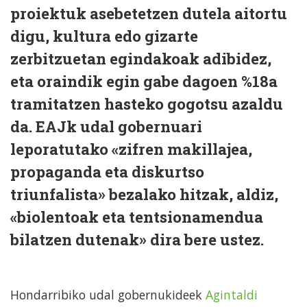
proiektuk asebetetzen dutela aitortu
digu, kultura edo gizarte
zerbitzuetan egindakoak adibidez,
eta oraindik egin gabe dagoen %18a
tramitatzen hasteko gogotsu azaldu
da. EAJk udal gobernuari
leporatutako «zifren makillajea,
propaganda eta diskurtso
triunfalista» bezalako hitzak, aldiz,
«biolentoak eta tentsionamendua
bilatzen dutenak» dira bere ustez.
Hondarribiko udal gobernukideek
Agintaldi