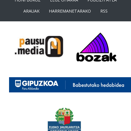
ARAUAK
HARREMANETARAKO
RSS
<