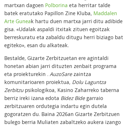
martxan dagoen
Polborina
eta herritar talde
batek eratutako Papillon Zine Kluba,
Maddalen
Arte Gunea
k hartu duen martxa jarri ditu adibide
gisa. «Udalak aspaldi itxitak zituen egoitzak
berreskuratu eta zabaldu ditugu herri biziago bat
egiteko», esan du alkateak.
Bestalde, Gizarte Zerbitzuetan ere agintaldi
honetan abian jarri dituzten zenbait programa
eta proiekturekin .
AuzoSare
zaintza
komunitarioaren proiektua,
Dolu Laguntza
Zerbitzu
psikologikoa, Kasino Zaharreko taberna
berriz ireki izana edota
Bidez Bide
garraio
zerbitzuaren ordutegia indartu egin dutela
gogoratzen du. Baina 2026an Gizarte Zerbitzuen
bulego berria Muliaten zabaltzeko aukera izango