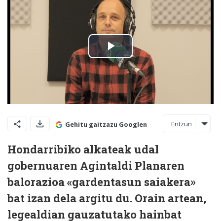
Entzun
Gehitu gaitzazu Googlen
Hondarribiko alkateak udal
gobernuaren Agintaldi Planaren
balorazioa «gardentasun saiakera»
bat izan dela argitu du. Orain artean,
legealdian gauzatutako hainbat