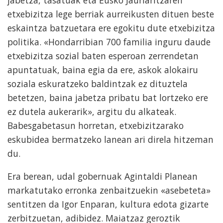
jabetza, tasatuak eta Eusko Jaurlaritzaren
etxebizitza lege berriak aurreikusten dituen beste
eskaintza batzuetara ere egokitu dute etxebizitza
politika. «Hondarribian 700 familia inguru daude
etxebizitza sozial baten esperoan zerrendetan
apuntatuak, baina egia da ere, askok alokairu
soziala eskuratzeko baldintzak ez dituztela
betetzen, baina jabetza pribatu bat lortzeko ere
ez dutela aukerarik», argitu du alkateak.
Babesgabetasun horretan, etxebizitzarako
eskubidea bermatzeko lanean ari direla hitzeman
du.
Era berean, udal gobernuak Agintaldi Planean
markatutako erronka zenbaitzuekin «asebeteta»
sentitzen da Igor Enparan, kultura edota gizarte
zerbitzuetan, adibidez. Maiatzaz geroztik