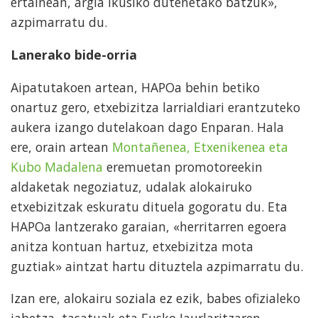
ertainean, argia ikusiko dutenetako batzuk»,
azpimarratu du.
Lanerako bide-orria
Aipatutakoen artean, HAPOa behin betiko
onartuz gero, etxebizitza larrialdiari erantzuteko
aukera izango dutelakoan dago Enparan. Hala
ere, orain artean
Montañenea, Etxenikenea eta
Kubo Madalena
eremuetan promotoreekin
aldaketak negoziatuz, udalak alokairuko
etxebizitzak eskuratu dituela gogoratu du. Eta
HAPOa lantzerako garaian, «herritarren egoera
anitza kontuan hartuz, etxebizitza mota
guztiak» aintzat hartu dituztela azpimarratu du.
Izan ere, alokairu soziala ez ezik, babes ofizialeko